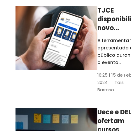
TJCE
disponibil
novo
aplicativo
A ferramenta 
com
apresentada 
funções
público duran
atualizad
o evento
“Convergênci
confira
16:25 | 15 de Fe
Transformaç
2024
Taís
Digital no TJC
Barroso
Avanços e
Perspectivas”
Uece e DEL
ofertam
cursos