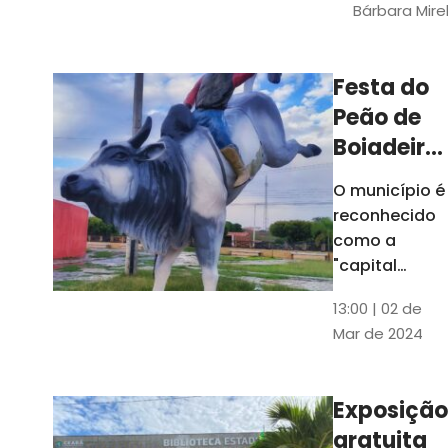
Bárbara Mire
do TCE. A
matéria
chegara a
Festa do
escolas de 52
Peão de
municípios
Boiadeiro,
em Piquet
O município é
Carneiro,
reconhecido
será em
como a
julho
"capital
cearense do
13:00 | 02 de
rodeio" e
Mar de 2024
possui a
única arena
fixa de rodeio
Exposição
do Ceará
gratuita