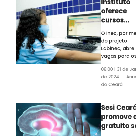
Instituto
oferece
cursos
gratuitos
O Inec, por me
para
do projeto
crianças 
Labinec, abre
jovens em
vagas para o
cursos de
Maracan
08:00 | 31 de Ja
robótica, jog
de 2024
Anuá
digitais e
do Ceará
desenvolvime
de aplicativos
Confira
Sesi Cear
promove 
gratuito s
saúde men