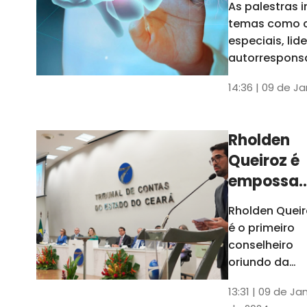
As palestras 
trabalho
temas como 
especiais, lid
autorrespons
e práticas ES
14:36 | 09 de J
ambientes
corporativos
Rholden
Queiroz é
empossa
president
Rholden Queir
do TCE
é o primeiro
Ceará
conselheiro
oriundo da
carreira do
13:31 | 09 de Ja
Ministério