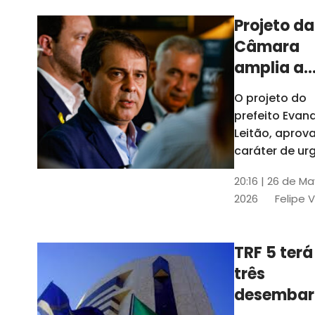
Projeto da
Câmara
amplia a
estrutura
O projeto do
administr
prefeito Evan
de Fortal
Leitão, apro
caráter de ur
foi aprovado
20:16 | 26 de M
caráter de ur
2026
Felipe 
TRF 5 terá
três
desembar