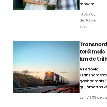
movem
os dados
10:35 | 06
em mais
de Jul de
uma
2026
edição
belíssima
do
Transnord
Anuário
terá mais 
do Ceará
km de tril
ainda est
A Ferrovia
Transnordesti
ganhar mais 1
quilômetros de
até o fim do 
23:47 | 03 de Ju