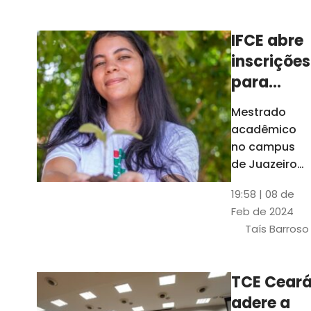
Ceará
IFCE abre
inscrições
para
mestrado
Mestrado
em
acadêmico
Juazeiro
no campus
do Norte;
de Juazeiro
do Norte tem
confira
19:58 | 08 de
18 vagas para
Feb de 2024
pessoas com
Taís Barroso
graduação
completa em
qualquer
TCE Cear
área
adere a