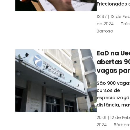
contrabai
Friccionadas 
UFC oferece
13:37 | 13 de Fe
cursos gratui
de 2024
Taís
para alunos
Barroso
acima de 7
anos; confira
informações
EaD na Ue
abertas 9
vagas pa
cursos de
São 900 vaga
especiali
cursos de
a distânci
especializaçã
distância, ma
vinculados a 
20:01 | 12 de Fe
presenciais
2024
Bárbara
espalhados p