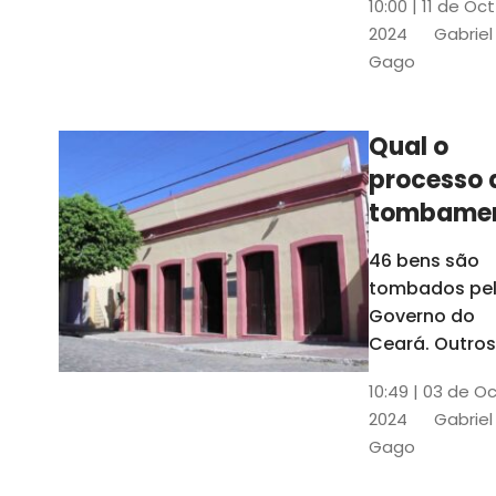
10:00 | 11 de Oc
de
2024
Gabriel
responsabili
Gago
do Instituto d
Patrimônio
Histórico e
Qual o
Artístico Naci
processo 
(Iphan)
tombame
de bens p
46 bens são
Governo 
tombados pe
Estado?
Governo do
Ceará. Outros
dois estão e
10:49 | 03 de O
processo de
2024
Gabriel
tombamento,
Gago
no Crato e ou
em Senador