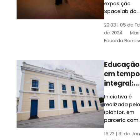
com
exposição
Tribunais de
definição
Spacelab do
Contas
Brasil, laborat
10k
20:03 | 05 de F
itinerante co
de 2024
Mari
projeções
Eduarda Barros
cinematográf
Educação
em tempo
integral:
Fortaleza
Iniciativa é
recebe
realizada pel
proposta
Iplanfor, em
de
parceria com
o coletivo
cidadãos
16:22 | 31 de Jan
Delibera Brasil