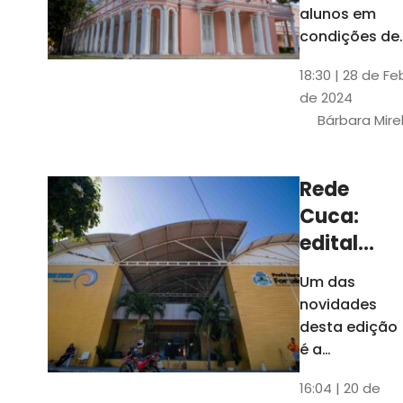
até 4 de
alunos em
março
condições de
vulnerabilida
18:30 | 28 de Fe
social. Podem
de 2024
se inscrever
Bárbara Mire
estudantes
matriculados
em cursos
Rede
presenciais d
Cuca:
graduação d
Universidade
edital
seleciona
Um das
400
novidades
jovens
desta edição
para
é a
ampliação
vagas de
16:04 | 20 de
do número de