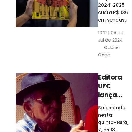
está à
2024-2025
venda
custa R$ 136
nas
em vendas
avulsas. Os
bancas e
10:21 | 05 de
assinantes
livrarias
Jul de 2024
do O POVO
de
Gabriel
podem
Fortaleza
Gago
comprar o
livro por R$
99
Editora
UFC
lança
nova
Solenidade
edição de
nesta
"Cordéis",
quinta-feira,
de
7, às 18