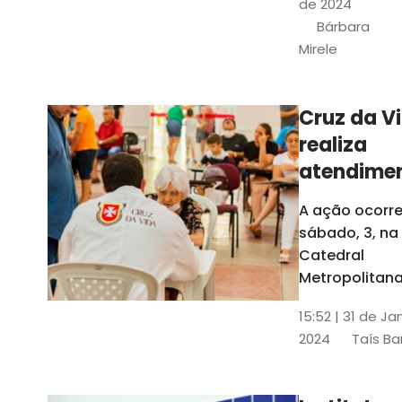
de 2024
e a Rede
Bárbara
Conheciment
Mirele
Social (RCS)
Cruz da V
realiza
atendime
médicos
A ação ocorre
gratuitos
sábado, 3, na
Fortaleza
Catedral
Metropolitana
Fortaleza,
15:52 | 31 de Ja
localizada no
2024
Taís Ba
Centro da Cap
A entrada ser
pela rua Sobr