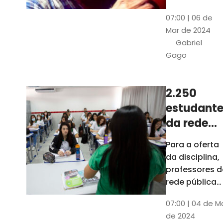
horas, na
Patativa
07:00 | 06 de
Pinacoteca
do
Mar de 2024
do Ceará,
Assaré
Gabriel
celebrará os
Gago
115 anos de
nascimento
do poeta
2.250
Patativa do
estudante
Assaré, um
dos maiores
da rede
nomes da
pública d
Para a oferta
cultura
Ceará
da disciplina,
popular
terão
professores d
cearense
disciplina
rede pública
terão
eletiva do
07:00 | 04 de M
formação co
TCE
de 2024
profissionais