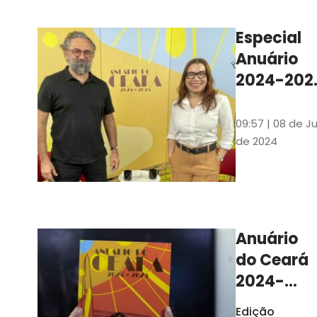
Ilustrações s
assinadas pe
Especial
artista plásti
Anuário
Carlus Camp
2024-202
assista no
YouTube 
09:57 | 08 de Ju
nas
de 2024
platafor
de
streamin
Anuário
do Ceará
2024-
2025
Edição