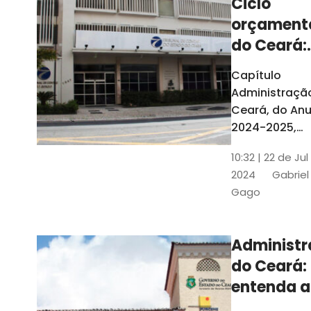
Ciclo
orçament
do Ceará:
entenda a
Capítulo
elaboraç
Administraçã
do conte
Ceará, do Anu
2024-2025,
detalha as et
10:32 | 22 de Jul
do Ciclo
2024
Gabriel
Orçamentário
Gago
Conteúdo é
elaborado c
Seplag e TCE
Administ
do Ceará:
entenda a
diferença