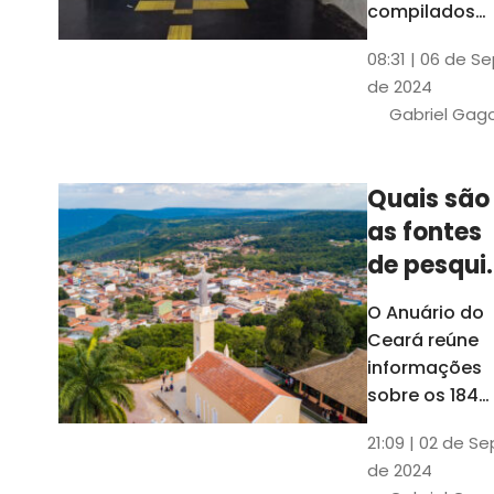
compilados
pelo Ipece, q
08:31 | 06 de S
também atua
de 2024
na elaboraçã
Gabriel Gag
do capítulo
Índice
Comparativo
Quais são
de Gestão
as fontes
Municipal
(ICGM)
de pesqui
das ficha
O Anuário do
do Guia d
Ceará reúne
Município
informações
sobre os 184
municípios
21:09 | 02 de Se
dentro do Gui
de 2024
dos Município