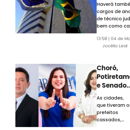
Haverá també
cargos de ana
de técnico jud
bem como ca
comissão e f
13:58 | 04 de M
comissionada
Jocélio Leal
Tribunal tem s
estados sob 
jurisdição: CE, 
Choró,
AL e SE
Potiretam
e Senador
Sá
As cidades,
elegeram
que tiveram o
novos
prefeitos
prefeitos
cassados,
escolheram
em 2026