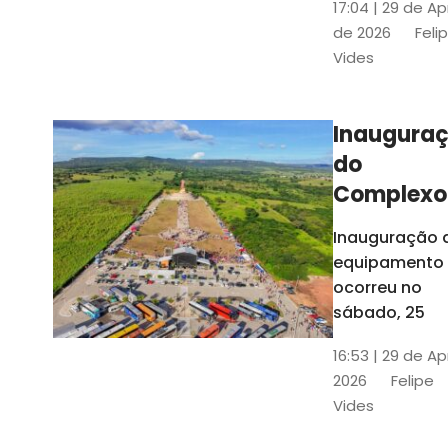
17:04 | 29 de Ap
novos gestor
de 2026
Feli
que irão
Vides
governar os
três municípi
até 31 de
Inaugura
dezembro de
do
2028
Complexo
Menina
Inauguração 
Benigna
equipamento
atraiu ce
ocorreu no
30 mil
sábado, 25
visitantes
16:53 | 29 de Ap
2026
Felipe
Vides