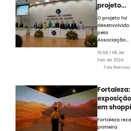
projeto
para
O projeto foi
ampliar
desenvolvido
uso de
pela
linguage
Associação
dos Membros
simples
15:56 | 06 de
dos Tribunais
Feb de 2024
de Contas do
Taís Barroso
Brasil
(Atricon) e
será
Fortaleza:
integralment
exposiçã
custeado co
recursos do
em shopp
BID, sem ônus
traz
Fortaleza rec
financeiros
projeções
primeira
para os