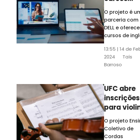
gratuitos
O projeto é u
para
parceria com
profission
DELL e oferece
da
cursos de ingl
produção de
educação
13:55 | 14 de Fe
conteúdo
2024
Taís
acessível,
Barroso
informática
prática, dentr
outras opçõe
UFC abre
inscrições
para violi
viola
O projeto Ens
erudita,
Coletivo de
violoncelo
Cordas