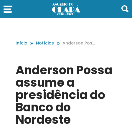
Início
Notícias
Anderson Poss
a assume a pr
esidência do B
anco do Norde
Anderson Possa
ste
assume a
presidência do
Banco do
Nordeste