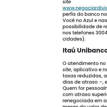
site
www.negociardivid
perfis do banco n
Você no Azul e na
possibilidade de r
nos telefones 300
cidades).
Itaú Unibanc
O atendimento no 
site
, aplicativo e 
taxas reduzidas, a
dias de atraso –, 
Quem for pessoalm
com atraso superi
renegociada em at
meses do valor de