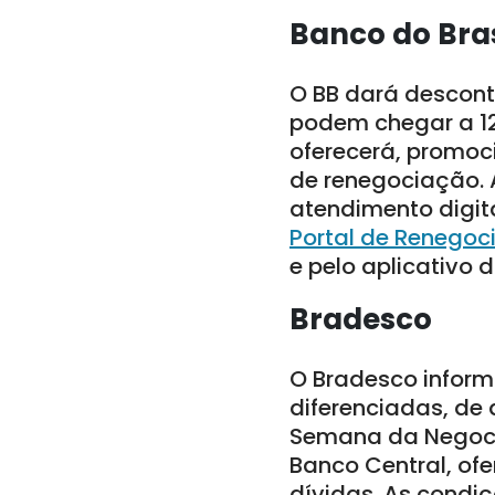
Banco do Bras
O BB dará descont
podem chegar a 12
oferecerá, promoc
de renegociação.
atendimento digita
Portal de Renegoc
e pelo aplicativo d
Bradesco
O Bradesco inform
diferenciadas, de 
Semana da Negocia
Banco Central, of
dívidas. As condiç