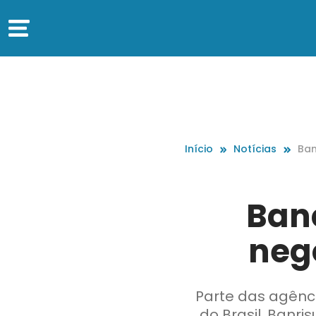
Início
Notícias
Ban
r d
Ban
neg
Parte das agênci
do Brasil, Banri