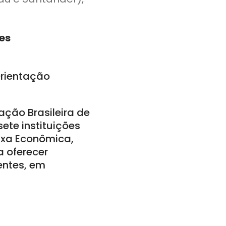
es
rientação
ação Brasileira de
ete instituições
aixa Econômica,
a oferecer
entes, em