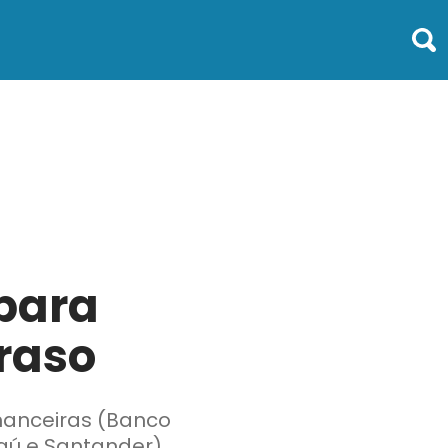
para
raso
inanceiras (Banco
taú e Santander),