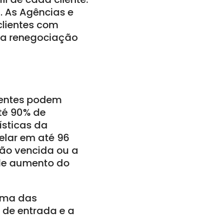
. As Agências e
clientes com
 a renegociação
lientes podem
té 90% de
ísticas da
elar em até 96
ão vencida ou a
 de aumento do
Uma das
 de entrada e a