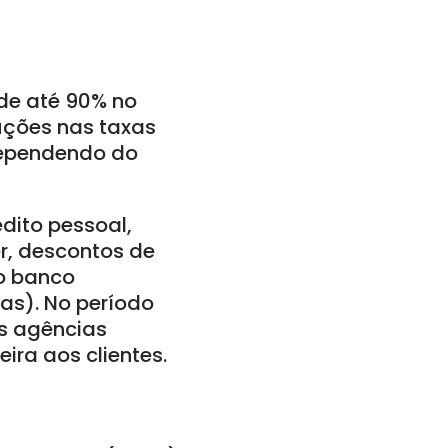
de até 90% no
duções nas taxas
dependendo do
dito pessoal,
r, descontos de
do banco
ias). No período
s agências
ira aos clientes.