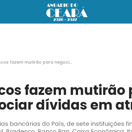
cos fazem mutirão para negocia
ívidas em atraso
cos fazem mutirão 
ociar dívidas em at
as bancárias do País, de sete instituições f
sul, Bradesco, Banco Pan, Caixa Econômica, I