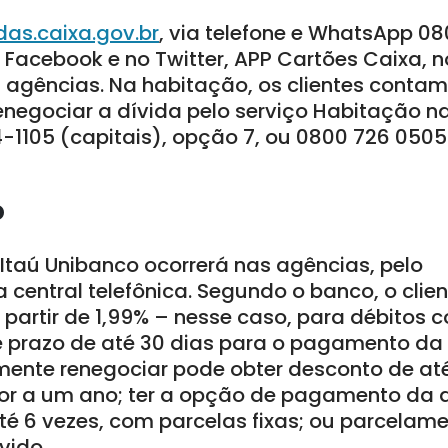
as.caixa.gov.br
, via telefone e WhatsApp 0
o Facebook e no Twitter, APP Cartões Caixa,
s agências. Na habitação, os clientes conta
enegociar a dívida pelo serviço Habitação n
4-1105 (capitais), opção 7, ou 0800 726 050
o
Itaú Unibanco ocorrerá nas agências, pelo
na central telefônica. Segundo o banco, o clie
 partir de 1,99% – nesse caso, para débitos
e prazo de até 30 dias para o pagamento da 
ente renegociar pode obter desconto de at
or a um ano; ter a opção de pagamento da 
é 6 vezes, com parcelas fixas; ou parcelame
vido.