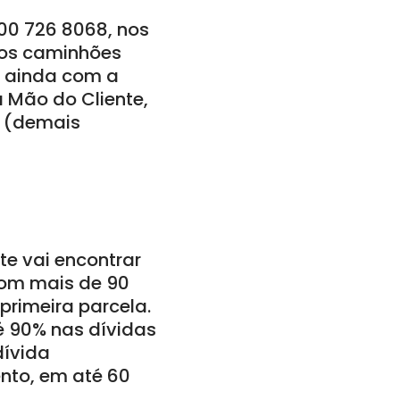
800 726 8068, nos
 nos caminhões
m ainda com a
a Mão do Cliente,
5 (demais
nte vai encontrar
 com mais de 90
primeira parcela.
é 90% nas dívidas
dívida
nto, em até 60