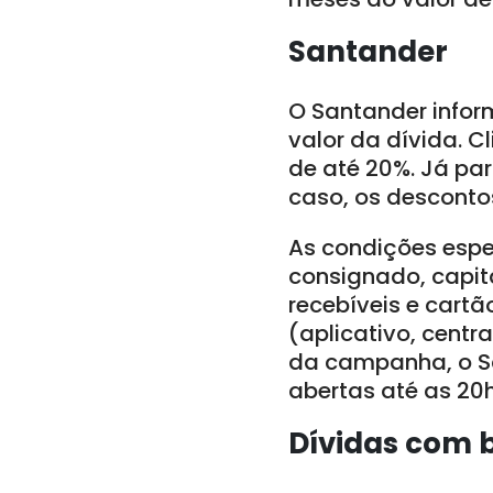
Santander
O Santander infor
valor da dívida. C
de até 20%. Já pa
caso, os descontos
As condições espe
consignado, capit
recebíveis e cart
(aplicativo, centr
da campanha, o S
abertas até as 20h
Dívidas com 