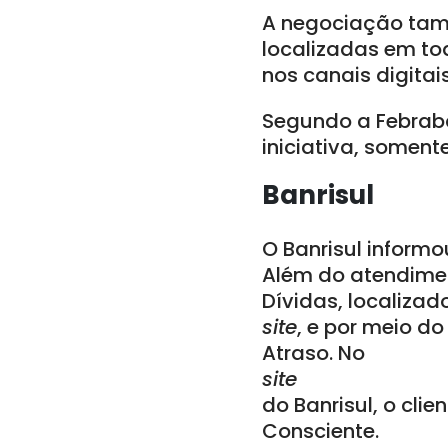
A negociação tam
localizadas em tod
nos canais digitai
Segundo a Febrab
iniciativa, soment
Banrisul
O Banrisul informo
Além do atendimen
Dívidas, localiza
site
, e por meio do
Atraso. No
site
do Banrisul, o cli
Consciente.