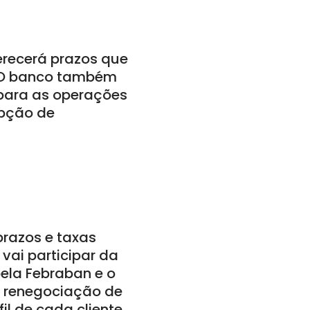
erecerá prazos que
. O banco também
 para as operações
opção de
prazos e taxas
 vai participar da
ela Febraban e o
a renegociação de
l de cada cliente.