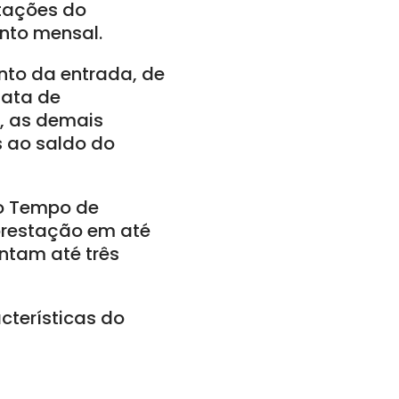
stações do
ento mensal.
nto da entrada, de
data de
, as demais
s ao saldo do
do Tempo de
 prestação em até
ntam até três
cterísticas do