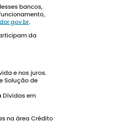
desses bancos,
e funcionamento,
or.gov.br
.
articipam da
ida e nos juros.
de Solução de
va Dívidas em
as na área Crédito