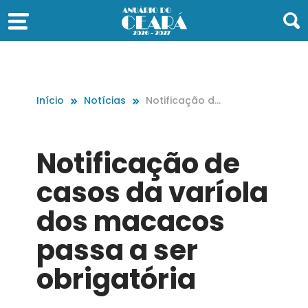
Início
Notícias
Notificação de
casos da varío
la dos macaco
s passa a ser o
Notificação de
brigatória
casos da varíola
dos macacos
passa a ser
obrigatória