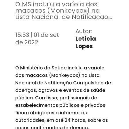
O MS incluiu a varíola dos
macacos (Monkeypox) na
Lista Nacional de Notificação
Compulsória de doenças,
agravos e eventos de saúde
Autor:
15:53 | 01 de set
pública
Letícia
de 2022
Lopes
O Ministério da Saúde incluiu a varíola
dos macacos (Monkeypox) na Lista
Nacional de Notificação Compulsória de
doenças, agravos e eventos de saúde
pública. Com isso, profissionais de
estabelecimentos públicos e privados
ficam obrigados a informar às
autoridades, em até 24 horas, sobre os
casos confirmados da doença.