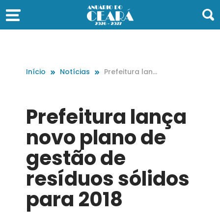
Início
Notícias
Prefeitura lanç
a novo plano d
e gestão de re
síduos sólidos
Prefeitura lança
para 2018
novo plano de
gestão de
resíduos sólidos
para 2018