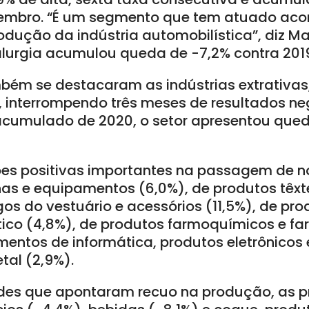
zembro. “É um segmento que tem atuado a
odução da indústria automobilística”, diz M
alurgia acumulou queda de -7,2% contra 201
ém se destacaram as indústrias extrativas,
, interrompendo três meses de resultados ne
acumulado de 2020, o setor apresentou qued
ões positivas importantes na passagem de 
s e equipamentos (6,0%), de produtos têxte
os do vestuário e acessórios (11,5%), de pr
stico (4,8%), de produtos farmoquímicos e f
entos de informática, produtos eletrônicos 
tal (2,9%).
ades que apontaram recuo na produção, as p