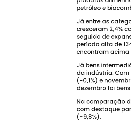
produtos alimentí
petróleo e biocomb
Já entre as categ
cresceram 2,4% ca
seguido de expan
período alta de 1
encontram acima d
Já bens intermediá
da indústria. Com
(-0,1%) e novembr
dezembro foi bens
Na comparação de
com destaque para
(-9,8%).