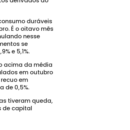
utos derivados do
e consumo duráveis
o. É o oitavo mês
mulando nesse
gmentos se
9% e 5,1%.
nto acima da média
nalados em outubro
u recuo em
a de 0,5%.
as tiveram queda,
 de capital