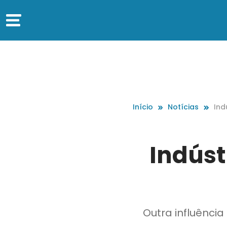
Início
Notícias
Ind
uid
Indúst
Outra influênci