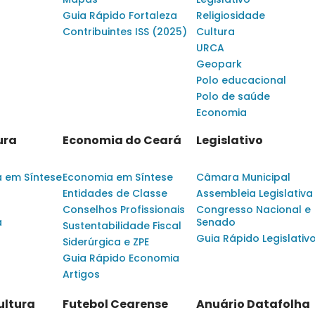
Guia Rápido Fortaleza
Religiosidade
Contribuintes ISS (2025)
Cultura
URCA
Geopark
Polo educacional
Polo de saúde
Economia
ura
Economia do Ceará
Legislativo
a em Síntese
Economia em Síntese
Câmara Municipal
Entidades de Classe
Assembleia Legislativa
Conselhos Profissionais
Congresso Nacional e
a
Senado
Sustentabilidade Fiscal
Guia Rápido Legislativ
Siderúrgica e ZPE
Guia Rápido Economia
Artigos
ultura
Futebol Cearense
Anuário Datafolha