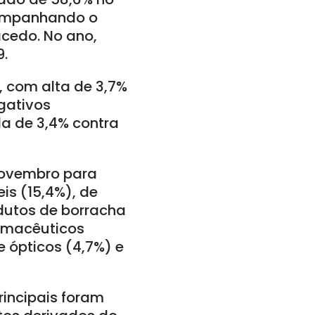
companhando o
acedo. No ano,
9.
 com alta de 3,7%
gativos
a de 3,4% contra
novembro para
is (15,4%), de
odutos de borracha
armacêuticos
e ópticos (4,7%) e
rincipais foram