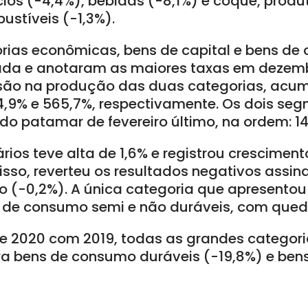
cios (-4,4%), bebidas (-8,1%) e coque, prod
ustíveis (-1,3%).
orias econômicas, bens de capital e bens d
da e anotaram as maiores taxas em dezembr
são na produção das duas categorias, acu
34,9% e 565,7%, respectivamente. Os dois se
o patamar de fevereiro último, na ordem: 14,
rios teve alta de 1,6% e registrou crescime
 isso, reverteu os resultados negativos assi
o (-0,2%). A única categoria que apresento
 de consumo semi e não duráveis, com qued
 2020 com 2019, todas as grandes categori
 bens de consumo duráveis (-19,8%) e bens