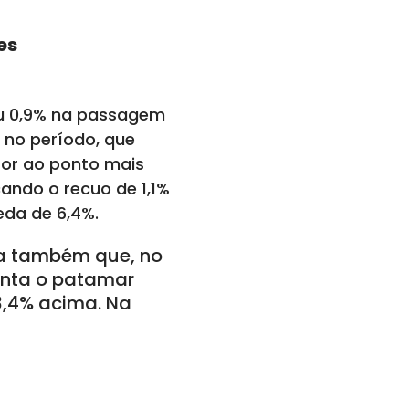
es
ou 0,9% na passagem
no período, que
etor ao ponto mais
cando o recuo de 1,1%
eda de 6,4%.
tra também que, no
onta o patamar
3,4% acima. Na