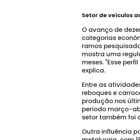
Setor de veículos 
O avanço de dezem
categorias econôm
ramos pesquisados
mostra uma regula
meses. "Esse perfi
explica.
Entre as atividade
reboques e carroc
produção nos últi
período março-abr
setor também foi a
Outra influência 
metalurgia, com 1