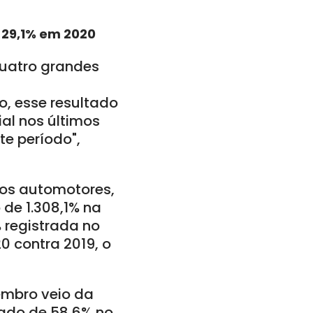
 29,1% em 2020
uatro grandes
, esse resultado
al nos últimos
te período",
ulos automotores,
de 1.308,1% na
 registrada no
0 contra 2019, o
embro veio da
lado de 58,6% no