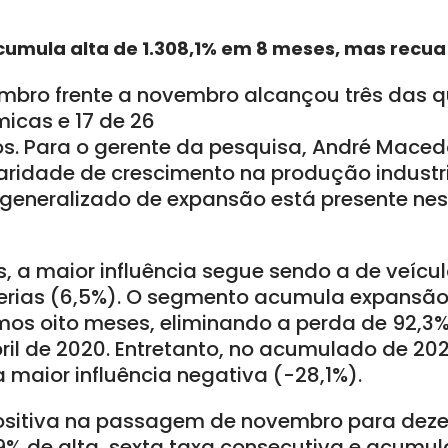
acumula alta de 1.308,1% em 8 meses, mas recua
bro frente a novembro alcançou três das q
icas e 17 de 26
. Para o gerente da pesquisa, André Macedo
ridade de crescimento na produção industri
l generalizado de expansão está presente nes
s, a maior influência segue sendo a de veíc
erias (6,5%). O segmento acumula expansão 
mos oito meses, eliminando a perda de 92,3%
il de 2020. Entretanto, no acumulado de 202
 maior influência negativa (-28,1%).
positiva na passagem de novembro para dez
9% de alta, sexta taxa consecutiva e acumu