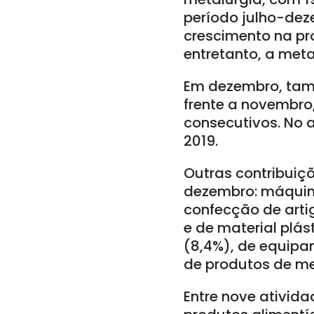
período julho-de
crescimento na pr
entretanto, a met
Em dezembro, tamb
frente a novembro
consecutivos. No 
2019.
Outras contribuiç
dezembro: máquina
confecção de artig
e de material plá
(8,4%), de equipam
de produtos de me
Entre nove ativid