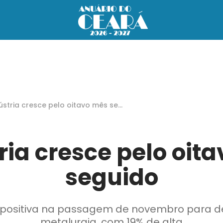
ústria cresce pelo oitavo mês seg
o
ria cresce pelo oit
seguido
a positiva na passagem de novembro para 
metalurgia, com 19% de alta