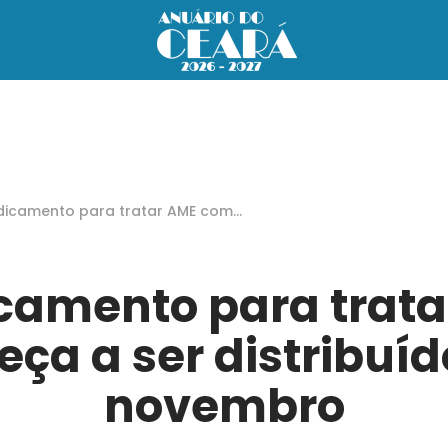
icamento para tratar AME come
a ser distribuído em novembro
camento para trata
ça a ser distribuí
novembro