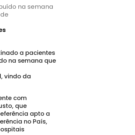
ibuído na semana
úde
es
tinado a pacientes
uído na semana que
, vindo da
iente com
usto, que
eferência apto a
erência no País,
ospitais