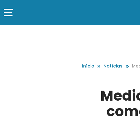
Início
Notícias
Med
ça 
Medi
come