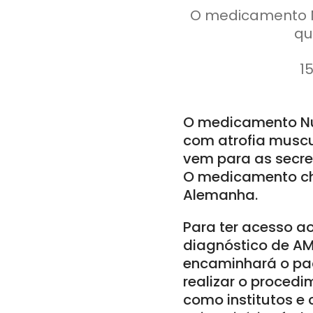
O medicamento N
qu
1
O medicamento Nus
com atrofia muscu
vem para as secre
O medicamento che
Alemanha.
Para ter acesso ao
diagnóstico de AME
encaminhará o pac
realizar o procedi
como institutos e 