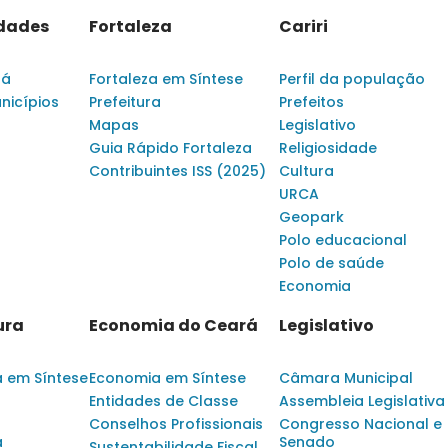
idades
Fortaleza
Cariri
rá
Fortaleza em Síntese
Perfil da população
nicípios
Prefeitura
Prefeitos
Mapas
Legislativo
Guia Rápido Fortaleza
Religiosidade
Contribuintes ISS (2025)
Cultura
URCA
Geopark
Polo educacional
Polo de saúde
Economia
ura
Economia do Ceará
Legislativo
a em Síntese
Economia em Síntese
Câmara Municipal
Entidades de Classe
Assembleia Legislativa
Conselhos Profissionais
Congresso Nacional e
a
Senado
Sustentabilidade Fiscal