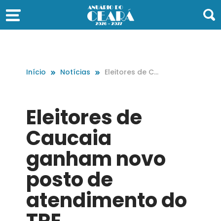
Início
Notícias
Eleitores de Ca
ucaia ganham
novo posto de
atendimento d
Eleitores de
o TRE
Caucaia
ganham novo
posto de
atendimento do