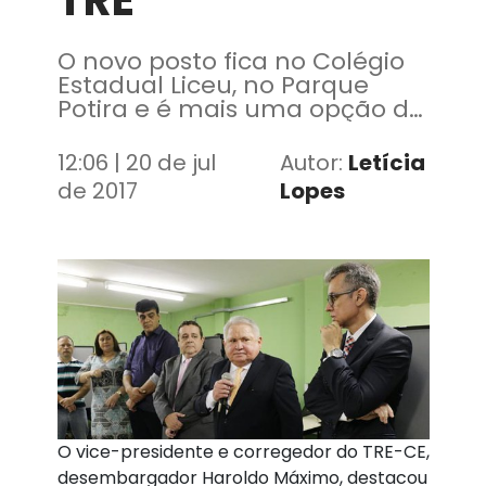
TRE
O novo posto fica no Colégio
Estadual Liceu, no Parque
Potira e é mais uma opção de
atendimento para os eleitores
do município, que tem o 2º
12:06 | 20 de jul
Autor:
Letícia
maior eleitorado do Estado
de 2017
Lopes
O vice-presidente e corregedor do TRE-CE,
desembargador Haroldo Máximo, destacou