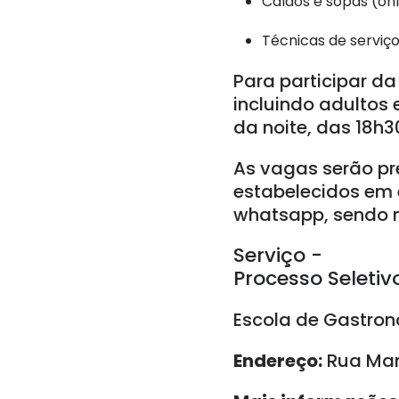
Caldos e sopas (onl
Técnicas de serviç
Para participar da
incluindo adultos 
da noite, das 18h3
As vagas serão pre
estabelecidos em 
whatsapp, sendo n
Serviço -
Processo Seletiv
Escola de Gastron
Endereço:
Rua Manu