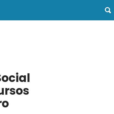
ocial
ursos
ro