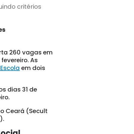
indo critérios
es
erta 260 vagas em
fevereiro. As
 Escola
em dois
os dias 31 de
iro.
do Ceará (Secult
).
ocial