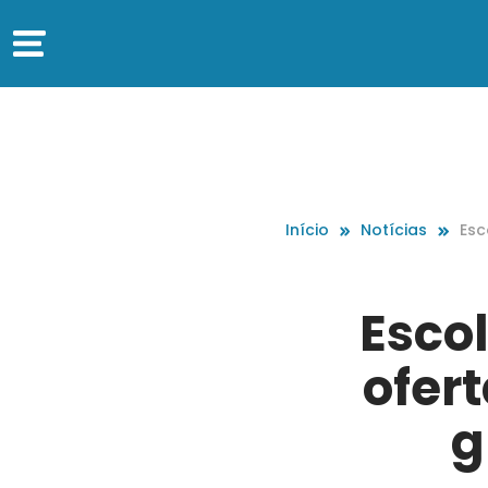
Início
Notícias
Esc
260
fev
Esco
ofer
g