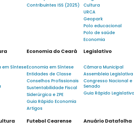
Contribuintes ISS (2025)
Cultura
URCA
Geopark
Polo educacional
Polo de saúde
Economia
ura
Economia do Ceará
Legislativo
a em Síntese
Economia em Síntese
Câmara Municipal
Entidades de Classe
Assembleia Legislativa
Conselhos Profissionais
Congresso Nacional e
a
Senado
Sustentabilidade Fiscal
Guia Rápido Legislativ
Siderúrgica e ZPE
Guia Rápido Economia
Artigos
ultura
Futebol Cearense
Anuário Datafolha