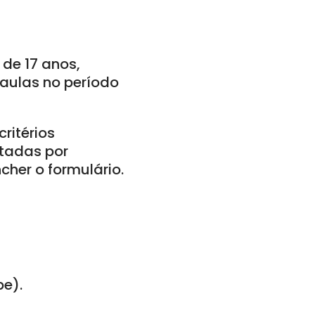
 de 17 anos,
 aulas no período
ritérios
atadas por
her o formulário.
pe).