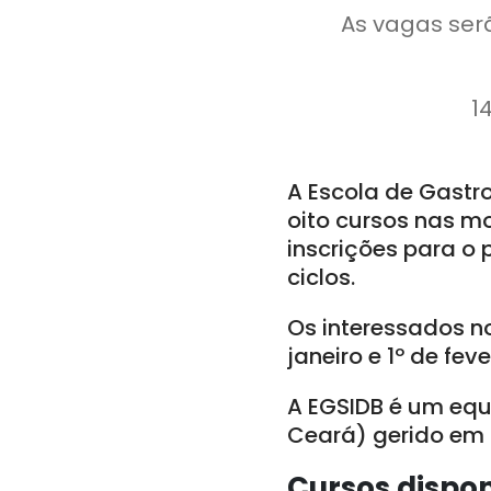
As vagas serã
1
A Escola de Gastr
oito cursos nas mo
inscrições para o 
ciclos.
Os interessados no
janeiro e 1º de feve
A EGSIDB é um equ
Ceará) gerido em 
Cursos dispon