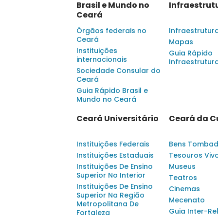
Brasil e Mundo no
Infraestrut
Ceará
Órgãos federais no
Infraestrutur
Ceará
Mapas
Instituições
Guia Rápido
internacionais
Infraestrutur
Sociedade Consular do
Ceará
Guia Rápido Brasil e
Mundo no Ceará
Ceará Universitário
Ceará da C
Instituições Federais
Bens Tomba
Instituições Estaduais
Tesouros Viv
Instituições De Ensino
Museus
Superior No Interior
Teatros
Instituições De Ensino
Cinemas
Superior Na Região
Mecenato
Metropolitana De
Guia Inter-Re
Fortaleza