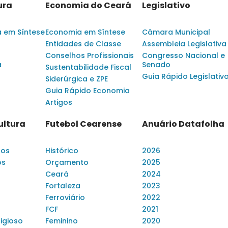
ura
Economia do Ceará
Legislativo
a em Síntese
Economia em Síntese
Câmara Municipal
Entidades de Classe
Assembleia Legislativa
Conselhos Profissionais
Congresso Nacional e
a
Senado
Sustentabilidade Fiscal
Guia Rápido Legislativ
Siderúrgica e ZPE
Guia Rápido Economia
Artigos
ultura
Futebol Cearense
Anuário Datafolha
dos
Histórico
2026
os
Orçamento
2025
Ceará
2024
Fortaleza
2023
Ferroviário
2022
FCF
2021
ligioso
Feminino
2020