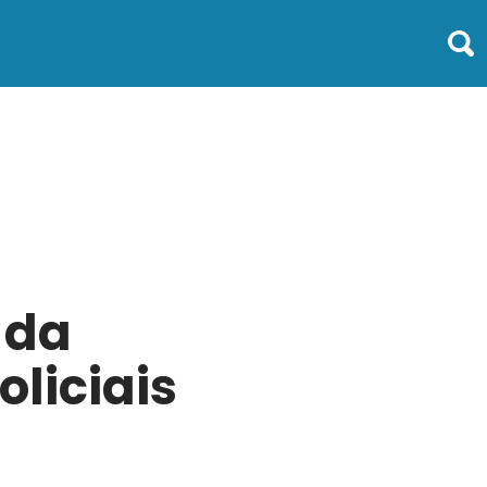
 da
liciais