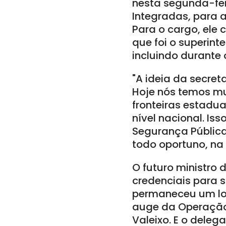
nesta segunda-feir
Integradas, para a
Para o cargo, ele 
que foi o superint
incluindo durante 
"A ideia da secret
Hoje nós temos mu
fronteiras estadu
nível nacional. Iss
Segurança Pública
todo oportuno, na
O futuro ministro
credenciais para 
permaneceu um lon
auge da Operação L
Valeixo. E o deleg