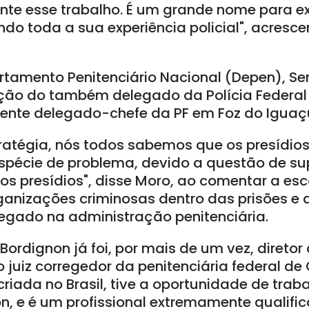
te esse trabalho. É um grande nome para ex
do toda a sua experiência policial", acresce
artamento Penitenciário Nacional (Depen), Se
ção do também delegado da Polícia Federal
ente delegado-chefe da PF em Foz do Iguaçu
atégia, nós todos sabemos que os presídios, 
pécie de problema, devido a questão de su
tos presídios", disse Moro, ao comentar a esc
anizações criminosas dentro das prisões e a
legado na administração penitenciária.
Bordignon já foi, por mais de um vez, diretor 
o juiz corregedor da penitenciária federal d
criada no Brasil, tive a oportunidade de traba
n, e é um profissional extremamente qualific