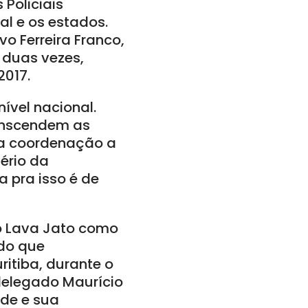
Policiais
al e os estados.
o Ferreira Franco,
r duas vezes,
2017.
nível nacional.
ranscendem as
ma coordenação a
tério da
 pra isso é de
o Lava Jato como
ado que
itiba, durante o
 delegado Maurício
ade e sua