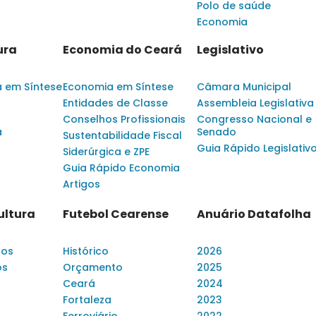
Polo de saúde
Economia
ura
Economia do Ceará
Legislativo
a em Síntese
Economia em Síntese
Câmara Municipal
Entidades de Classe
Assembleia Legislativa
Conselhos Profissionais
Congresso Nacional e
a
Senado
Sustentabilidade Fiscal
Guia Rápido Legislativ
Siderúrgica e ZPE
Guia Rápido Economia
Artigos
ultura
Futebol Cearense
Anuário Datafolha
dos
Histórico
2026
os
Orçamento
2025
Ceará
2024
Fortaleza
2023
Ferroviário
2022