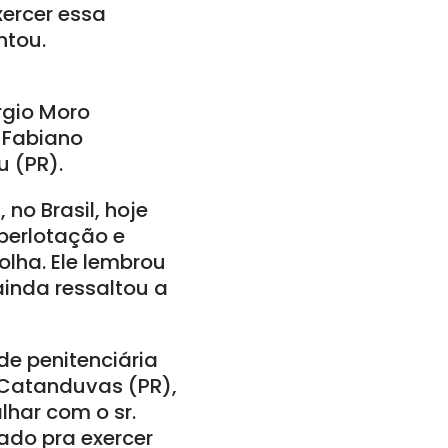
ercer essa
ntou.
rgio Moro
 Fabiano
 (PR).
no Brasil, hoje
perlotação e
olha. Ele lembrou
inda ressaltou a
de penitenciária
e Catanduvas (PR),
lhar com o sr.
ado pra exercer