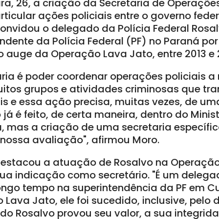
a, 26, a criação da Secretaria de Operações 
rticular ações policiais entre o governo feder
convidou o delegado da Polícia Federal Rosalv
endente da Polícia Federal (PF) no Paraná po
o auge da Operação Lava Jato, entre 2013 e 
aria é poder coordenar operações policiais a 
itos grupos e atividades criminosas que t
ais e essa ação precisa, muitas vezes, de u
o já é feito, de certa maneira, dentro do Minis
, mas a criação de uma secretaria específica
 nossa avaliação", afirmou Moro.
 destacou a atuação de Rosalvo na Operaçã
sua indicação como secretário. "É um deleg
go tempo na superintendência da PF em Cur
ava Jato, ele foi sucedido, inclusive, pelo
ado Rosalvo provou seu valor, a sua integrid