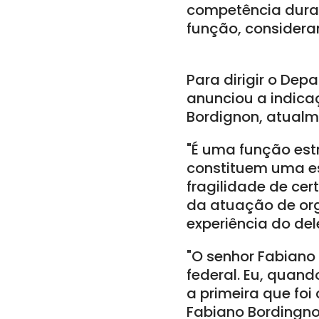
competência duran
função, consideran
Para dirigir o Dep
anunciou a indica
Bordignon, atualm
"É uma função estr
constituem uma es
fragilidade de cer
da atuação de org
experiência do de
"O senhor Fabiano 
federal. Eu, quand
a primeira que foi 
Fabiano Bordingno