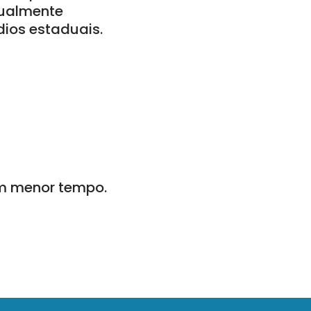
gualmente
dios estaduais.
em menor tempo.