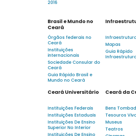
2016
Brasil e Mundo no
Infraestrut
Ceará
Órgãos federais no
Infraestrutur
Ceará
Mapas
Instituições
Guia Rápido
internacionais
Infraestrutur
Sociedade Consular do
Ceará
Guia Rápido Brasil e
Mundo no Ceará
Ceará Universitário
Ceará da C
Instituições Federais
Bens Tomba
Instituições Estaduais
Tesouros Viv
Instituições De Ensino
Museus
Superior No Interior
Teatros
Instituições De Ensino
Cinemas