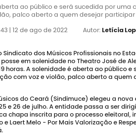
aberta ao público e será sucedida por uma 
olão, palco aberto a quem desejar particip
:43 | 12 de ago de 2022
Autor:
Letícia Lo
o Sindicato dos Músicos Profissionais no Es
posse em solenidade no Theatro José de Al
s 19 horas. A solenidade é aberta ao público e
ção com voz e violão, palco aberto a quem d
úsicos do Ceará (Sindimuce) elegeu a nova d
5 e 26 de julho. A entidade passa a ser dirig
ca chapa inscrita para o processo eleitoral, 
ho e Laert Melo - Por Mais Valorização e Resp
.