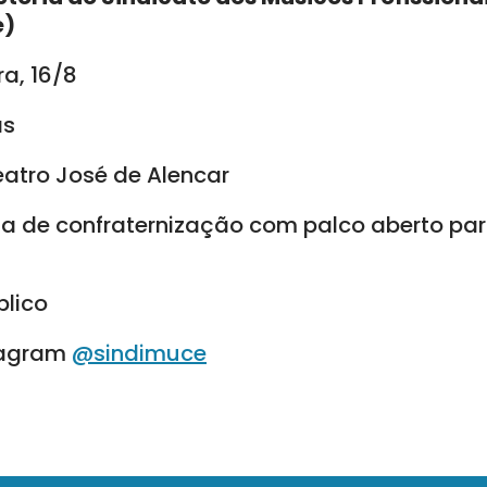
e)
ra, 16/8
as
eatro José de Alencar
a de confraternização com palco aberto pa
blico
tagram
@sindimuce