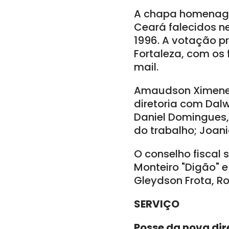
A chapa homenageo
Ceará falecidos ne
1996. A votação p
Fortaleza, com os 
mail.
Amaudson Ximenes 
diretoria com Dalw
Daniel Domingues, 
do trabalho; Joan
O conselho fiscal
Monteiro "Digão" e
Gleydson Frota, Ro
SERVIÇO
Posse da nova dir