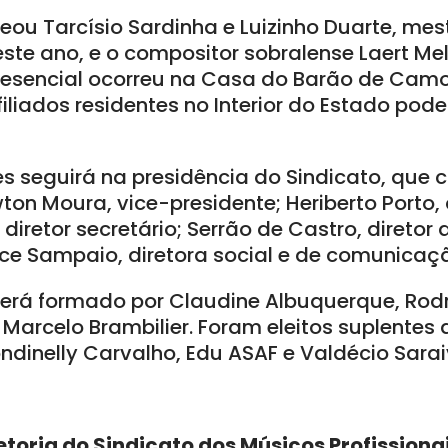
u Tarcísio Sardinha e Luizinho Duarte, mes
ste ano, e o compositor sobralense Laert Mel
resencial ocorreu na Casa do Barão de Camo
filiados residentes no Interior do Estado pod
seguirá na presidência do Sindicato, que 
ton Moura, vice-presidente; Heriberto Porto, d
diretor secretário; Serrão de Castro, diretor 
ice Sampaio, diretora social e de comunicaç
 será formado por Claudine Albuquerque, Rod
 Marcelo Brambilier. Foram eleitos suplentes 
ndinelly Carvalho, Edu ASAF e Valdécio Sarai
etoria do Sindicato dos Músicos Profissiona