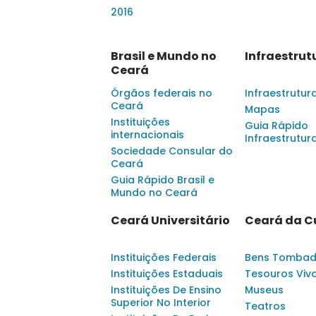
2016
Brasil e Mundo no
Infraestrut
Ceará
Órgãos federais no
Infraestrutur
Ceará
Mapas
Instituições
Guia Rápido
internacionais
Infraestrutur
Sociedade Consular do
Ceará
Guia Rápido Brasil e
Mundo no Ceará
Ceará Universitário
Ceará da C
Instituições Federais
Bens Tomba
Instituições Estaduais
Tesouros Viv
Instituições De Ensino
Museus
Superior No Interior
Teatros