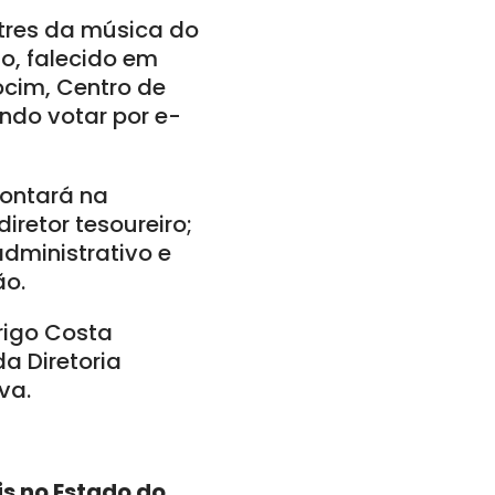
tres da música do
o, falecido em
cim, Centro de
endo votar por e-
contará na
iretor tesoureiro;
administrativo e
ão.
rigo Costa
da Diretoria
va.
is no Estado do