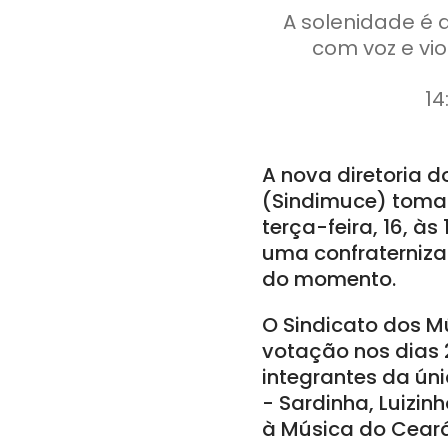
A solenidade é 
com voz e vi
14
A nova diretoria d
(Sindimuce) toma 
terça-feira, 16, à
uma confraterniza
do momento.
O Sindicato dos M
votação nos dias 2
integrantes da úni
- Sardinha, Luizin
à Música do Ceará