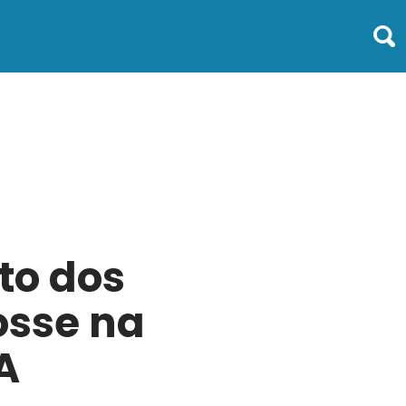
to dos
osse na
A