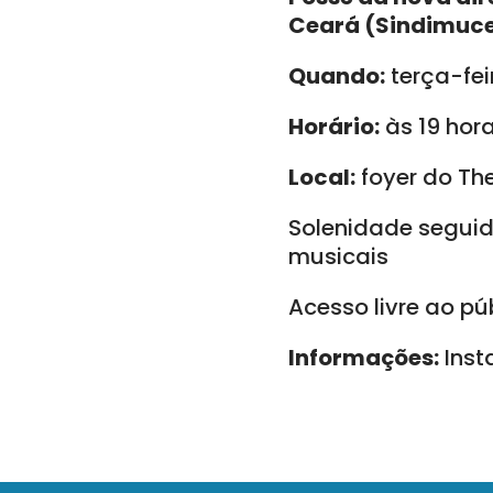
Ceará (Sindimuc
Quando:
terça-fei
Horário:
às 19 hor
Local:
foyer do Th
Solenidade seguid
musicais
Acesso livre ao pú
Informações:
Ins