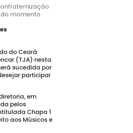
confraternização
ar do momento
pes
tado do Ceará
encar (TJA) nesta
 será sucedida por
esejar participar
iretoria, em
ida pelos
intitulada Chapa 1
eito aos Músicos e