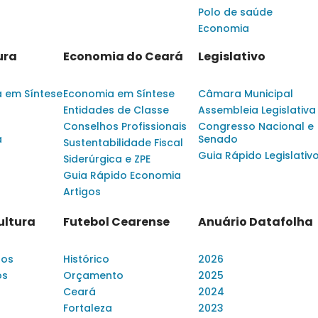
Polo de saúde
Economia
ura
Economia do Ceará
Legislativo
a em Síntese
Economia em Síntese
Câmara Municipal
Entidades de Classe
Assembleia Legislativa
Conselhos Profissionais
Congresso Nacional e
a
Senado
Sustentabilidade Fiscal
Guia Rápido Legislativ
Siderúrgica e ZPE
Guia Rápido Economia
Artigos
ultura
Futebol Cearense
Anuário Datafolha
dos
Histórico
2026
os
Orçamento
2025
Ceará
2024
Fortaleza
2023