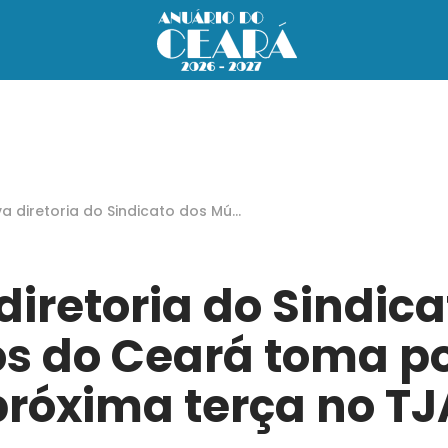
a diretoria do Sindicato dos Músi
 do Ceará toma posse na próxim
erça no TJA
diretoria do Sindica
s do Ceará toma p
próxima terça no TJ