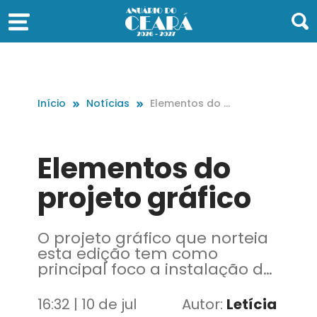
Início
Notícias
Elementos do p
rojeto gráfico
Elementos do
projeto gráfico
O projeto gráfico que norteia
esta edição tem como
principal foco a instalação da
CSP e a importância do ferro e
do aço para o progresso do
16:32 | 10 de jul
Autor:
Letícia
Ceará.