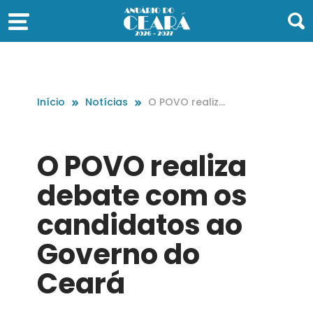
Início
Notícias
O POVO realiza
debate com os
candidatos ao
Governo do Ce
O POVO realiza
ará
debate com os
candidatos ao
Governo do
Ceará