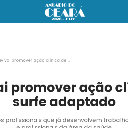
uv vai promover ação clínica de s
e adaptado
ai promover ação cl
surfe adaptado
os profissionais que já desenvolvem trabalh
e profissionais da área da saúde