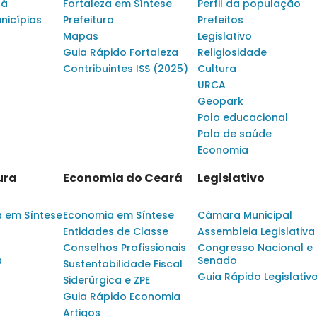
rá
Fortaleza em Síntese
Perfil da população
nicípios
Prefeitura
Prefeitos
Mapas
Legislativo
Guia Rápido Fortaleza
Religiosidade
Contribuintes ISS (2025)
Cultura
URCA
Geopark
Polo educacional
Polo de saúde
Economia
ura
Economia do Ceará
Legislativo
a em Síntese
Economia em Síntese
Câmara Municipal
Entidades de Classe
Assembleia Legislativa
Conselhos Profissionais
Congresso Nacional e
a
Senado
Sustentabilidade Fiscal
Guia Rápido Legislativ
Siderúrgica e ZPE
Guia Rápido Economia
Artigos