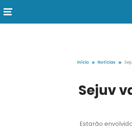
Início
Notícias
Sej
urf
Sejuv v
Estarão envolvid