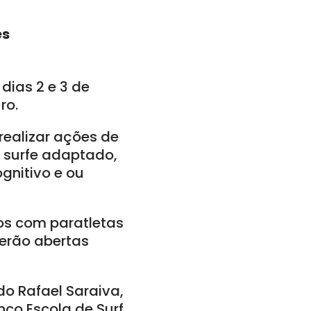
es
dias 2 e 3 de
ro.
 realizar ações de
 surfe adaptado,
gnitivo e ou
os com paratletas
serão abertas
o Rafael Saraiva,
nco Escola de Surf,