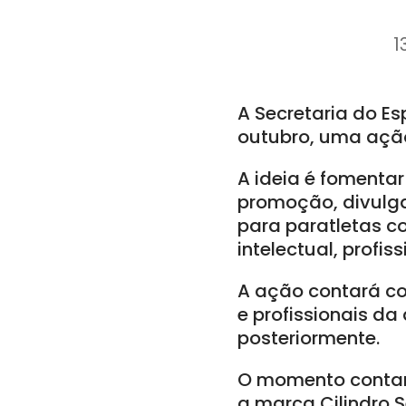
1
A Secretaria do Es
outubro, uma ação 
A ideia é fomentar
promoção, divulga
para paratletas c
intelectual, profis
A ação contará co
e profissionais da
posteriormente.
O momento contará
a marca Cilindro S