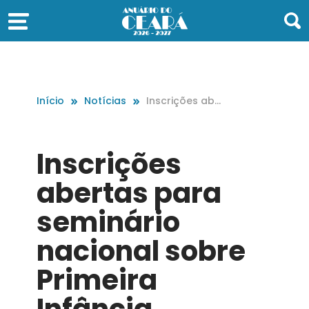
Início
Notícias
Inscrições aber
tas para semin
ário nacional s
obre Primeira I
Inscrições
nfância
abertas para
seminário
nacional sobre
Primeira