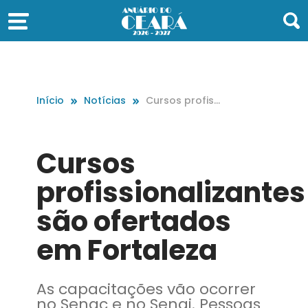
Início
Notícias
Cursos profissi
onalizantes sã
o ofertados e
m Fortaleza
Cursos
profissionalizantes
são ofertados
em Fortaleza
As capacitações vão ocorrer
no Senac e no Senai. Pessoas