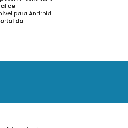
ral de
nível para Android
portal da