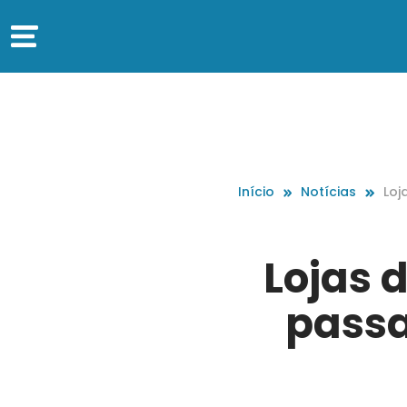
Início
Notícias
Loj
ssa
s
Lojas 
passa