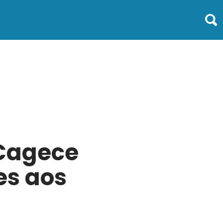
 Cagece
es aos