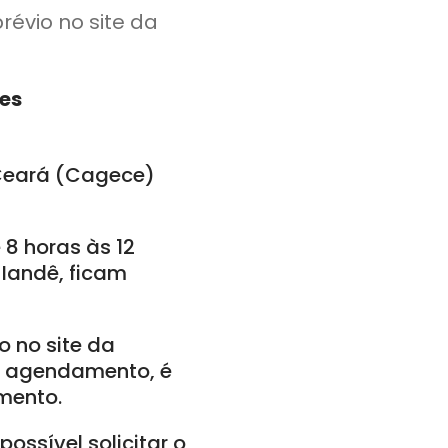
évio no site da
pes
Ceará (Cagece)
 8 horas às 12
 Iandê, ficam
 no site da
o agendamento, é
mento.
possível solicitar o