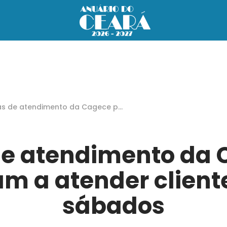
as de atendimento da Cagece pa
m a atender clientes aos sábado
de atendimento da
m a atender client
sábados