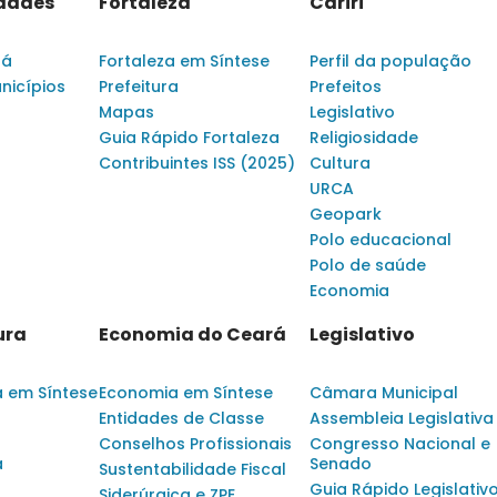
idades
Fortaleza
Cariri
rá
Fortaleza em Síntese
Perfil da população
nicípios
Prefeitura
Prefeitos
Mapas
Legislativo
Guia Rápido Fortaleza
Religiosidade
Contribuintes ISS (2025)
Cultura
URCA
Geopark
Polo educacional
Polo de saúde
Economia
ura
Economia do Ceará
Legislativo
a em Síntese
Economia em Síntese
Câmara Municipal
Entidades de Classe
Assembleia Legislativa
Conselhos Profissionais
Congresso Nacional e
a
Senado
Sustentabilidade Fiscal
Guia Rápido Legislativ
Siderúrgica e ZPE