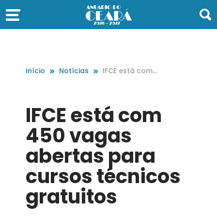
Início
Notícias
IFCE está com
450 vagas abe
rtas para curs
os técnicos gr
IFCE está com
atuitos
450 vagas
abertas para
cursos técnicos
gratuitos