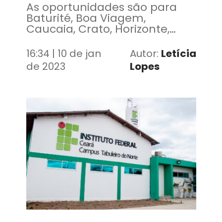
As oportunidades são para
Baturité, Boa Viagem,
Caucaia, Crato, Horizonte,
Juazeiro do Norte, Paracuru e
Tabuleiro do Norte
16:34 | 10 de jan
Autor:
Letícia
de 2023
Lopes