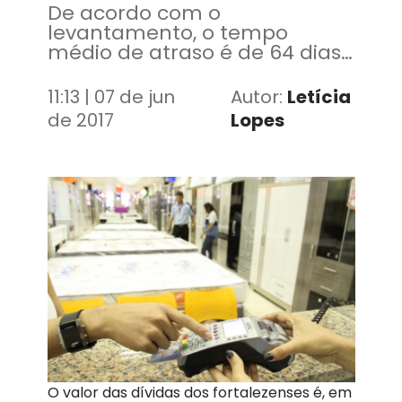
De acordo com o
levantamento, o tempo
médio de atraso é de 64 dias
e a principal justificativa para
a inadimplência é a diferença
11:13 | 07 de jun
Autor:
Letícia
entre a renda e os gastos
de 2017
Lopes
correntes
O valor das dívidas dos fortalezenses é, em