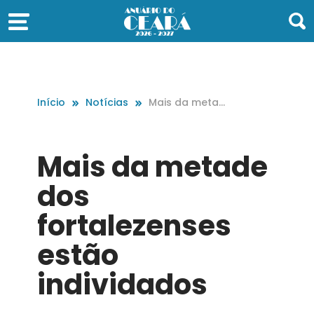
Início
Notícias
Mais da metad
e dos fortaleze
nses estão indi
vidados
Mais da metade
dos
fortalezenses
estão
individados