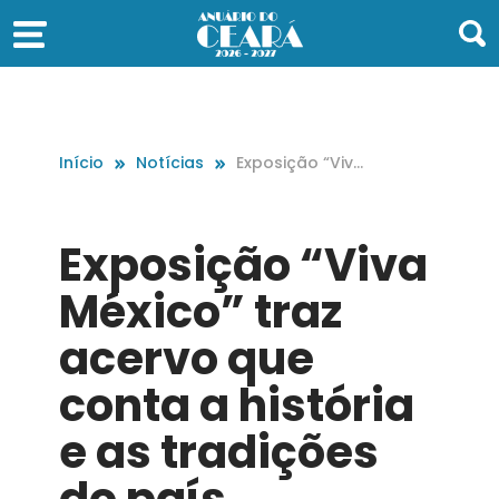
Início
Notícias
Exposição “Viv
a México” traz
acervo que co
nta a história e
Exposição “Viva
as tradições d
o país
México” traz
acervo que
conta a história
e as tradições