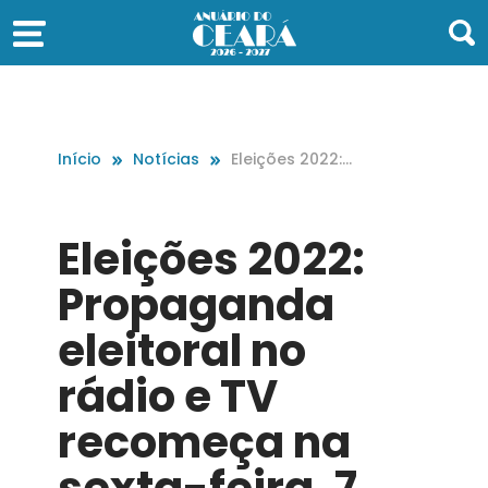
Início
Notícias
Eleições 2022: P
ropaganda elei
toral no rádio
e TV recomeça
Eleições 2022:
na sexta-feira,
7
Propaganda
eleitoral no
rádio e TV
recomeça na