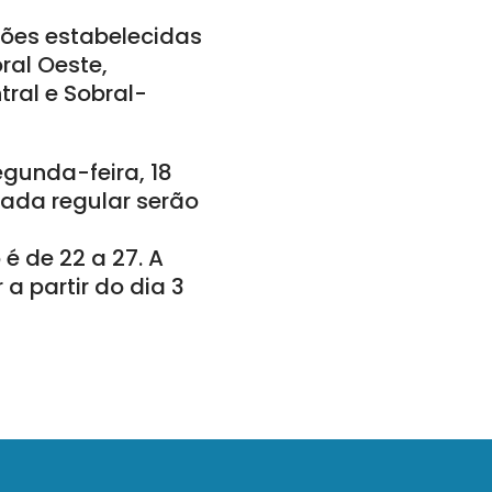
iões estabelecidas
oral Oeste,
tral e Sobral-
gunda-feira, 18
ada regular serão
é de 22 a 27. A
a partir do dia 3