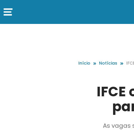
Início
Notícias
IFC
o s
IFCE 
pa
As vagas 