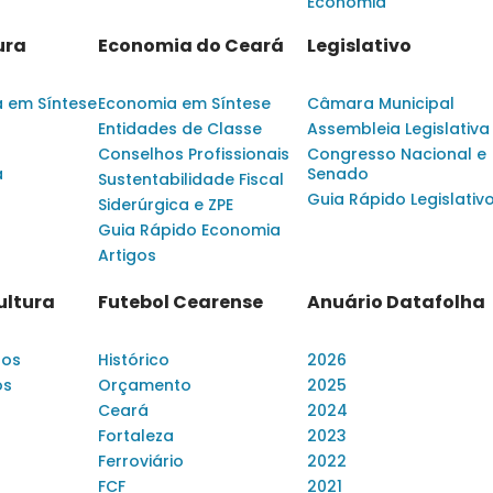
Economia
ura
Economia do Ceará
Legislativo
a em Síntese
Economia em Síntese
Câmara Municipal
Entidades de Classe
Assembleia Legislativa
Conselhos Profissionais
Congresso Nacional e
a
Senado
Sustentabilidade Fiscal
Guia Rápido Legislativ
Siderúrgica e ZPE
Guia Rápido Economia
Artigos
ultura
Futebol Cearense
Anuário Datafolha
dos
Histórico
2026
os
Orçamento
2025
Ceará
2024
Fortaleza
2023
Ferroviário
2022
FCF
2021