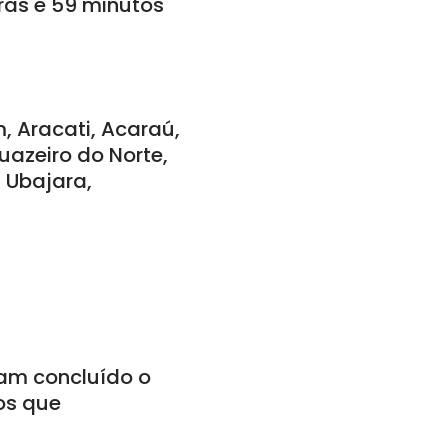
oras e 59 minutos
 Aracati, Acaraú,
uazeiro do Norte,
 Ubajara,
am concluído o
os que