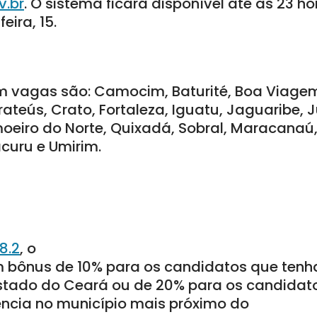
v.br
. O sistema ficará disponível até as 23 h
eira, 15.
vagas são: Camocim, Baturité, Boa Viagem,
ateús, Crato, Fortaleza, Iguatu, Jaguaribe, J
moeiro do Norte, Quixadá, Sobral, Maracanaú,
curu e Umirim.
18.2
, o
 bônus de 10% para os candidatos que tenh
stado do Ceará ou de 20% para os candidat
ncia no município mais próximo do