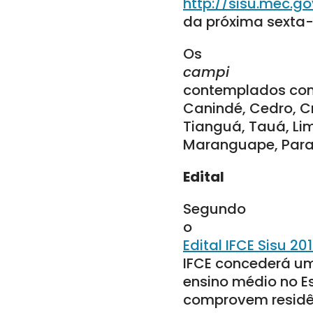
http://sisu.mec.go
da próxima sexta-f
Os
campi
contemplados com 
Canindé, Cedro, Cr
Tianguá, Tauá, Li
Maranguape, Para
Edital
Segundo
o
Edital IFCE Sisu 20
IFCE concederá um
ensino médio no E
comprovem residê