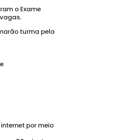
taram o Exame
 vagas.
rmarão turma pela
 e
internet por meio