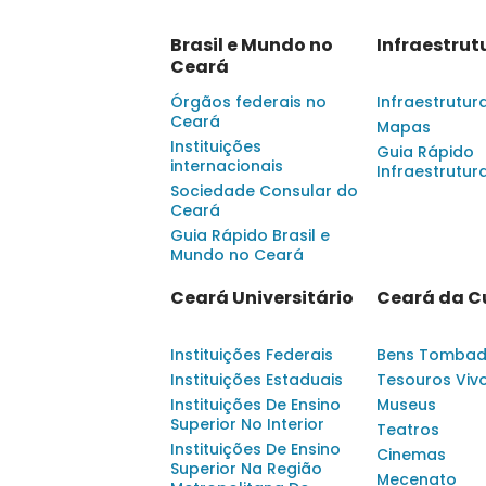
Brasil e Mundo no
Infraestrut
Ceará
Órgãos federais no
Infraestrutur
Ceará
Mapas
Instituições
Guia Rápido
internacionais
Infraestrutur
Sociedade Consular do
Ceará
Guia Rápido Brasil e
Mundo no Ceará
Ceará Universitário
Ceará da C
Instituições Federais
Bens Tomba
Instituições Estaduais
Tesouros Viv
Instituições De Ensino
Museus
Superior No Interior
Teatros
Instituições De Ensino
Cinemas
Superior Na Região
Mecenato