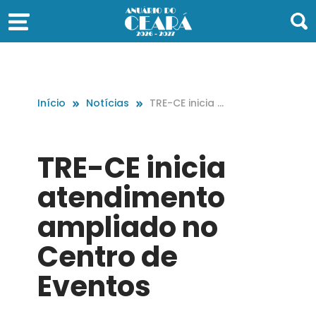
Início
Notícias
TRE-CE inicia at
endimento am
pliado no Cent
ro de Eventos
TRE-CE inicia
atendimento
ampliado no
Centro de
Eventos