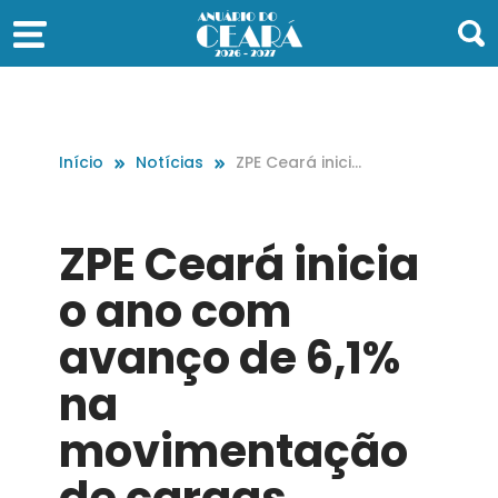
Início
Notícias
ZPE Ceará inicia
o ano com ava
nço de 6,1% na
movimentação
ZPE Ceará inicia
de cargas
o ano com
avanço de 6,1%
na
movimentação