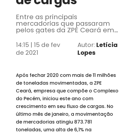
de cargas
Entre as principais
mercadorias que passaram
pelos gates da ZPE Ceará em
janeiro, o maior fluxo foi
oriundo do minério de ferro
14:15 | 15 de fev
Autor:
Letícia
de 2021
Lopes
Após fechar 2020 com mais de 11 milhões
de toneladas movimentadas, a ZPE
Ceará, empresa que compõe o Complexo
do Pecém, iniciou este ano com
crescimento em seu fluxo de cargas. No
último mês de janeiro, a movimentação
de mercadorias atingiu 873.781
toneladas, uma alta de 6,1% na