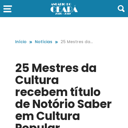
Início
Notícias
25 Mestres da
Cultura recebe
m título de Not
ório Saber em
25 Mestres da
Cultura Popula
r
Cultura
recebem título
de Notório Saber
em Cultura