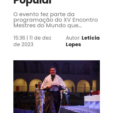
Popular
O evento fez parte da
programação do XV Encontro
Mestres do Mundo que
celebrou os 20 anos da
política dos Tesouros Vivos do
15:36 | 11 de dez
Autor:
Letícia
Ceará
de 2023
Lopes