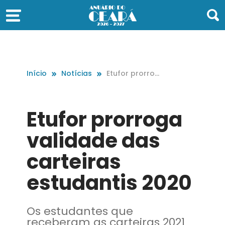
Início
Notícias
Etufor prorrog
a validade das
carteiras estud
antis 2020
Etufor prorroga
validade das
carteiras
estudantis 2020
Os estudantes que
receberam as carteiras 2021