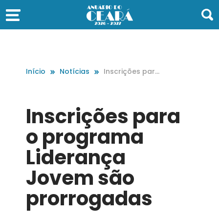
Início
Notícias
Inscrições par
a o programa L
iderança Jove
m são prorrog
Inscrições para
adas
o programa
Liderança
Jovem são
prorrogadas