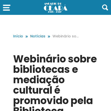
Início
Notícias
Webinário sobr
e bibliotecas e
mediação cult
ural é promovi
Webinário sobre
do pela Bibliot
eca Pública
bibliotecas e
mediação
cultural é
promovido pela