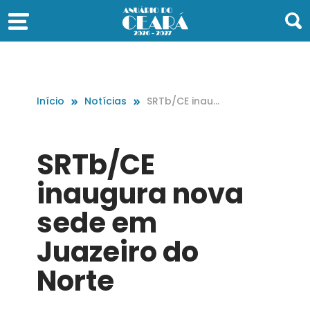
Início
Notícias
SRTb/CE inaug
ura nova sede
em Juazeiro do
Norte
SRTb/CE
inaugura nova
sede em
Juazeiro do
Norte