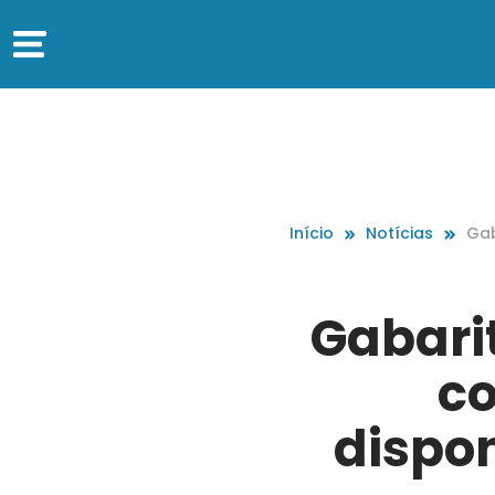
Início
Notícias
Gab
onc
o s
Gabari
co
dispon