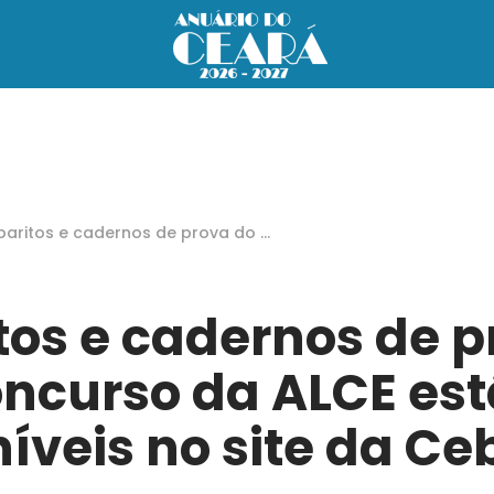
aritos e cadernos de prova do c
urso da ALCE estão disponíveis n
ite da Cebraspe
tos e cadernos de p
ncurso da ALCE es
íveis no site da C