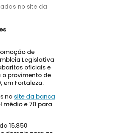
adas no site da
es
 Promoção de
mbleia Legislativa
baritos oficiais e
a o provimento de
, em Fortaleza.
as no
site da banca
el médio e 70 para
do 15.850