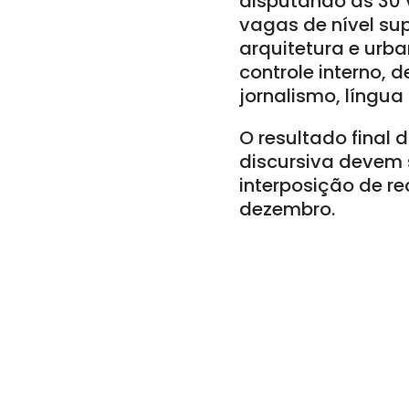
disputando as 30 
vagas de nível sup
arquitetura e urb
controle interno, d
jornalismo, língu
O resultado final 
discursiva devem s
interposição de re
dezembro.