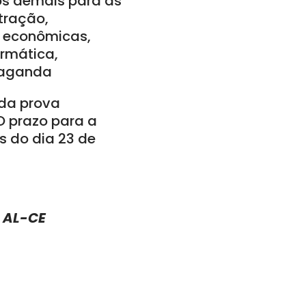
 os demais para as
stração,
e econômicas,
ormática,
opaganda
 da prova
O prazo para a
s do dia 23 de
 AL-CE