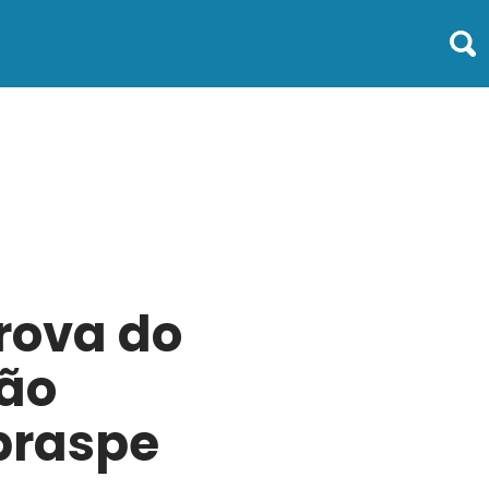
rova do
tão
ebraspe