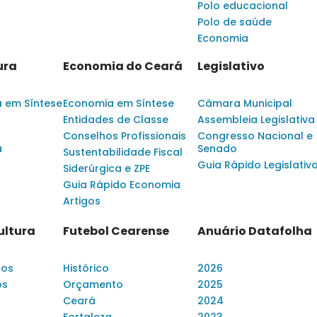
Polo educacional
Polo de saúde
Economia
ura
Economia do Ceará
Legislativo
a em Síntese
Economia em Síntese
Câmara Municipal
Entidades de Classe
Assembleia Legislativa
Conselhos Profissionais
Congresso Nacional e
a
Senado
Sustentabilidade Fiscal
Guia Rápido Legislativ
Siderúrgica e ZPE
Guia Rápido Economia
Artigos
ultura
Futebol Cearense
Anuário Datafolha
dos
Histórico
2026
os
Orçamento
2025
Ceará
2024