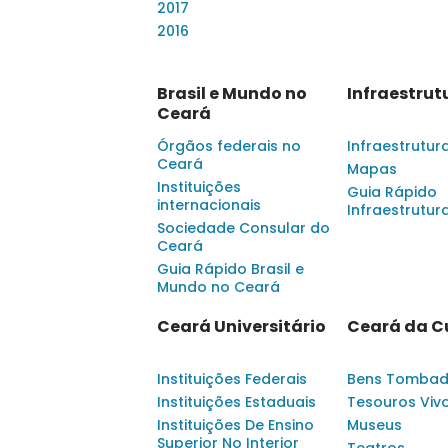
2017
2016
Brasil e Mundo no
Infraestrut
Ceará
Órgãos federais no
Infraestrutur
Ceará
Mapas
Instituições
Guia Rápido
internacionais
Infraestrutur
Sociedade Consular do
Ceará
Guia Rápido Brasil e
Mundo no Ceará
Ceará Universitário
Ceará da C
Instituições Federais
Bens Tomba
Instituições Estaduais
Tesouros Viv
Instituições De Ensino
Museus
Superior No Interior