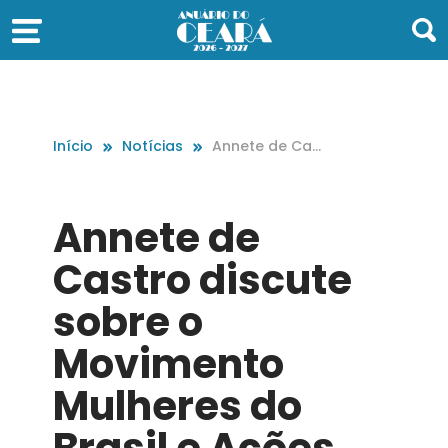
Início
Notícias
Annete de Cast
ro discute sobr
e o Movimento
Mulheres do Br
Annete de
asil e Ações So
ciais
Castro discute
sobre o
Movimento
Mulheres do