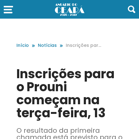
Início
Notícias
Inscrições par
a o Prouni com
eçam na terça
-feira, 13
Inscrições para
o Prouni
começam na
terça-feira, 13
O resultado da primeira
chamada está previsto para o