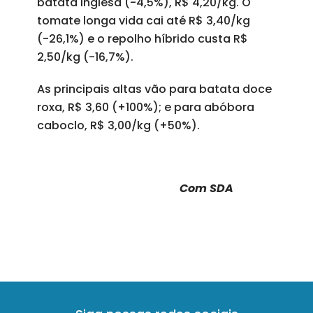
batata inglesa (-4,5%), R$ 4,20/kg. O
tomate longa vida cai até R$ 3,40/kg
(-26,1%) e o repolho híbrido custa R$
2,50/kg (-16,7%).
As principais altas vão para batata doce
roxa, R$ 3,60 (+100%); e para abóbora
caboclo, R$ 3,00/kg (+50%).
Com SDA