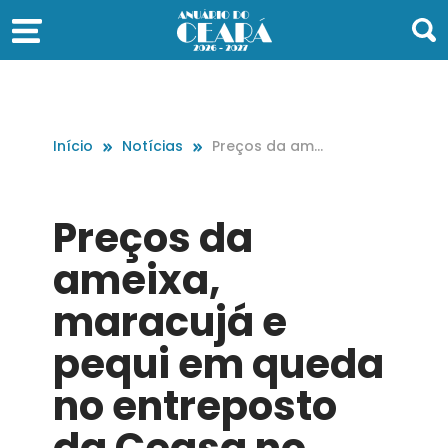
Início
Notícias
Preços da amei
xa, maracujá e
pequi em qued
a no entrepost
Preços da
o da Ceasa no
Cariri
ameixa,
maracujá e
pequi em queda
no entreposto