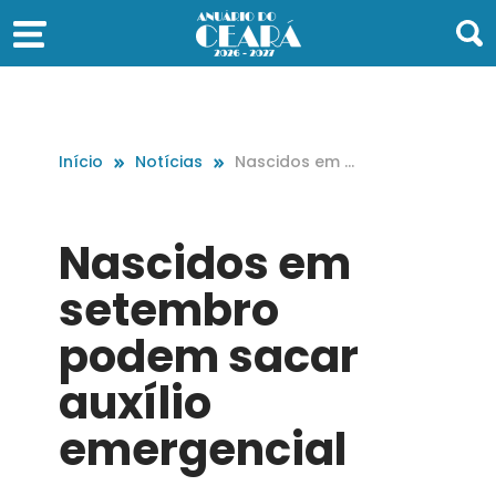
Início
Notícias
Nascidos em s
etembro pode
m sacar auxílio
emergencial
Nascidos em
setembro
podem sacar
auxílio
emergencial