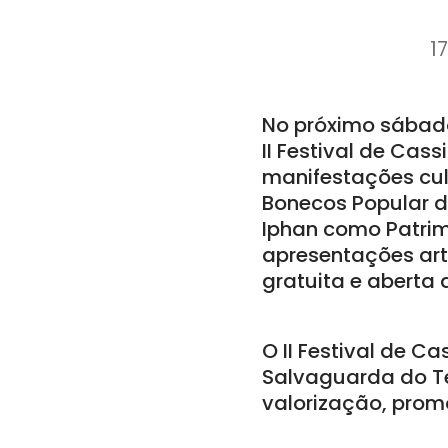
1
No próximo sábado,
II Festival de Ca
manifestações cult
Bonecos Popular d
Iphan como Patrimô
apresentações art
gratuita e aberta 
O II Festival de 
Salvaguarda do Te
valorização, prom