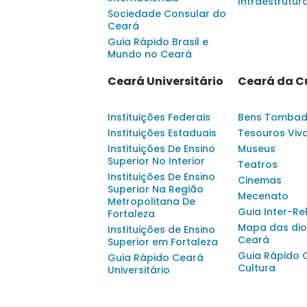
Infraestrutur
Sociedade Consular do
Ceará
Guia Rápido Brasil e
Mundo no Ceará
Ceará Universitário
Ceará da C
Instituições Federais
Bens Tomba
Instituições Estaduais
Tesouros Viv
Instituições De Ensino
Museus
Superior No Interior
Teatros
Instituições De Ensino
Cinemas
Superior Na Região
Mecenato
Metropolitana De
Guia Inter-Re
Fortaleza
Mapa das dio
Instituições de Ensino
Ceará
Superior em Fortaleza
Guia Rápido 
Guia Rápido Ceará
Cultura
Universitário