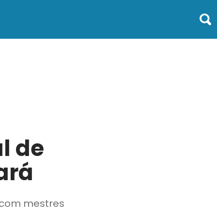
al de
ará
s com mestres