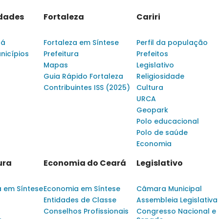
idades
Fortaleza
Cariri
rá
Fortaleza em Síntese
Perfil da população
nicípios
Prefeitura
Prefeitos
Mapas
Legislativo
Guia Rápido Fortaleza
Religiosidade
Contribuintes ISS (2025)
Cultura
URCA
Geopark
Polo educacional
Polo de saúde
Economia
ura
Economia do Ceará
Legislativo
a em Síntese
Economia em Síntese
Câmara Municipal
Entidades de Classe
Assembleia Legislativa
Conselhos Profissionais
Congresso Nacional e