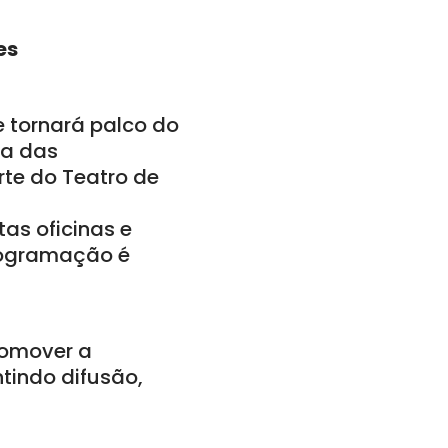
es
e tornará palco do
ma das
rte do Teatro de
tas oficinas e
rogramação é
romover a
tindo difusão,