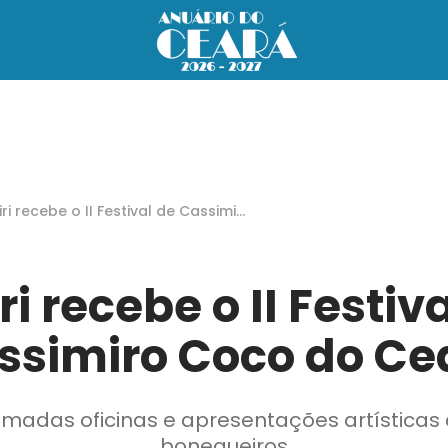
iri recebe o II Festival de Cassimir
oco do Ceará
ri recebe o II Festiv
ssimiro Coco do Ce
madas oficinas e apresentações artística
bonequeiros