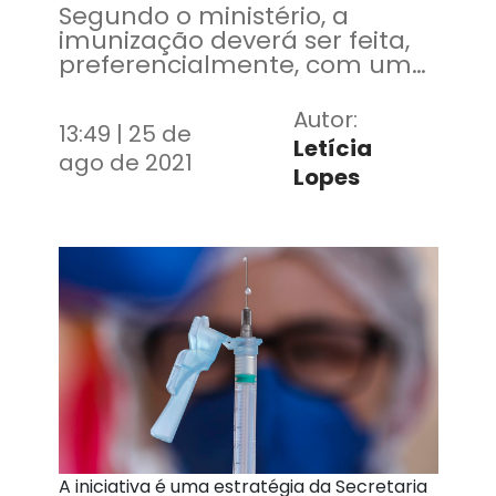
Segundo o ministério, a
imunização deverá ser feita,
preferencialmente, com uma
dose da Pfizer ou, de maneira
alternativa, com a vacina de
Autor:
13:49 | 25 de
vetor viral Janssen ou
Letícia
AstraZeneca
ago de 2021
Lopes
A iniciativa é uma estratégia da Secretaria