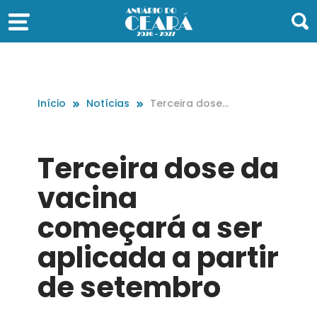
Início
Notícias
Terceira dose
da vacina com
eçará a ser apl
icada a partir
Terceira dose da
de setembro
vacina
começará a ser
aplicada a partir
de setembro