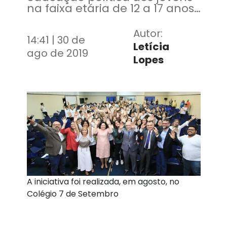
na faixa etária de 12 a 17 anos
de idade dos
estabelecimentos da rede de
Autor:
14:41 | 30 de
ensino fundamental e médio
Letícia
do Estado do Ceará,
ago de 2019
Lopes
estimulando-os ao exercício
da cidadania e do voto
consciente
A iniciativa foi realizada, em agosto, no
Colégio 7 de Setembro