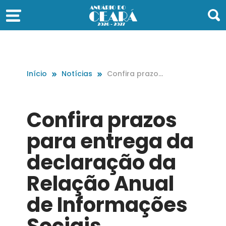
Início
Notícias
Confira prazos
para entrega d
a declaração
da Relação An
Confira prazos
ual de Informa
ções Sociais
para entrega da
declaração da
Relação Anual
de Informações