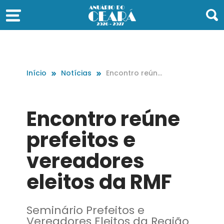
Início
Notícias
Encontro reúne
prefeitos e ver
eadores eleito
s da RMF
Encontro reúne
prefeitos e
vereadores
eleitos da RMF
Seminário Prefeitos e
Vereadores Eleitos da Região