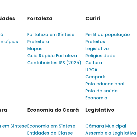
idades
Fortaleza
Cariri
rá
Fortaleza em Síntese
Perfil da população
nicípios
Prefeitura
Prefeitos
Mapas
Legislativo
Guia Rápido Fortaleza
Religiosidade
Contribuintes ISS (2025)
Cultura
URCA
Geopark
Polo educacional
Polo de saúde
Economia
ura
Economia do Ceará
Legislativo
a em Síntese
Economia em Síntese
Câmara Municipal
Entidades de Classe
Assembleia Legislativa