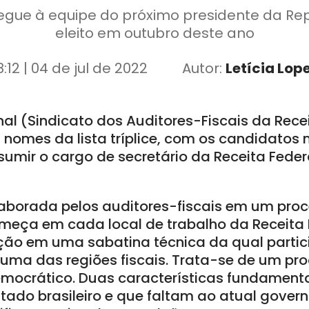
tregue à equipe do próximo presidente da Rep
eleito em outubro deste ano
8:12 | 04 de jul de 2022
Autor:
Letícia Lop
nal (Sindicato dos Auditores-Fiscais da Rece
s nomes da lista tríplice, com os candidatos
umir o cargo de secretário da Receita Federa
é elaborada pelos auditores-fiscais em um pro
meça em cada local de trabalho da Receita 
ição em uma sabatina técnica da qual parti
ma das regiões fiscais. Trata-se de um pro
mocrático. Duas características fundamenta
ado brasileiro e que faltam ao atual govern