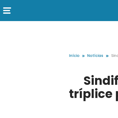
Início
Notícias
Sin
e p
ta 
Sindi
tríplice