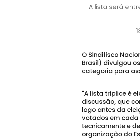
A lista será en
1
O Sindifisco Nacio
Brasil) divulgou o
categoria para ass
"A lista tríplice 
discussão, que co
logo antes da ele
votados em cada u
tecnicamente e de
organização do Est