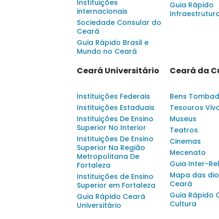
Instituições
Guia Rápido
internacionais
Infraestrutur
Sociedade Consular do
Ceará
Guia Rápido Brasil e
Mundo no Ceará
Ceará Universitário
Ceará da C
Instituições Federais
Bens Tomba
Instituições Estaduais
Tesouros Viv
Instituições De Ensino
Museus
Superior No Interior
Teatros
Instituições De Ensino
Cinemas
Superior Na Região
Mecenato
Metropolitana De
Guia Inter-Re
Fortaleza
Mapa das dio
Instituições de Ensino
Ceará
Superior em Fortaleza
Guia Rápido 
Guia Rápido Ceará
Cultura
Universitário