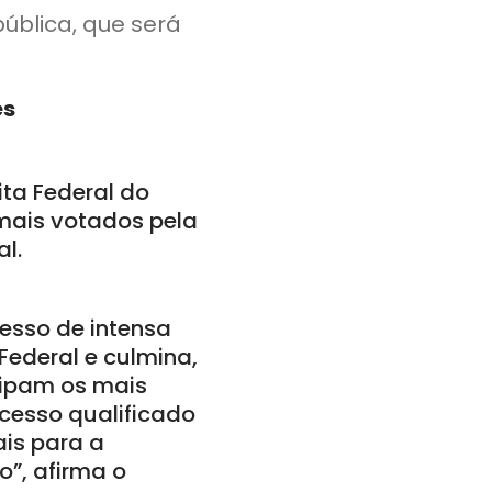
ública, que será
es
ita Federal do
 mais votados pela
l.
cesso de intensa
Federal e culmina,
cipam os mais
cesso qualificado
is para a
o”, afirma o