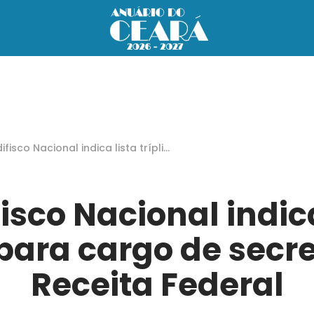
difisco Nacional indica lista tríplic
ara cargo de secretário da Recei
Federal
fisco Nacional indica
 para cargo de secr
Receita Federal