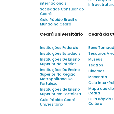
Guia Rápido
internacionais
Infraestrutur
Sociedade Consular do
Ceará
Guia Rápido Brasil e
Mundo no Ceará
Ceará Universitário
Ceará da C
Instituições Federais
Bens Tomba
Instituições Estaduais
Tesouros Viv
Instituições De Ensino
Museus
Superior No Interior
Teatros
Instituições De Ensino
Cinemas
Superior Na Região
Mecenato
Metropolitana De
Guia Inter-Re
Fortaleza
Mapa das dio
Instituições de Ensino
Ceará
Superior em Fortaleza
Guia Rápido 
Guia Rápido Ceará
Cultura
Universitário