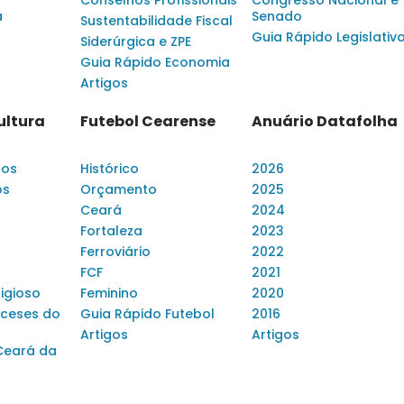
Conselhos Profissionais
Congresso Nacional e
a
Senado
Sustentabilidade Fiscal
Guia Rápido Legislativ
Siderúrgica e ZPE
Guia Rápido Economia
Artigos
ultura
Futebol Cearense
Anuário Datafolha
dos
Histórico
2026
os
Orçamento
2025
Ceará
2024
Fortaleza
2023
Ferroviário
2022
FCF
2021
ligioso
Feminino
2020
ceses do
Guia Rápido Futebol
2016
Artigos
Artigos
Ceará da