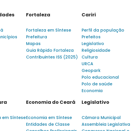
idades
Fortaleza
Cariri
rá
Fortaleza em Síntese
Perfil da população
nicípios
Prefeitura
Prefeitos
Mapas
Legislativo
Guia Rápido Fortaleza
Religiosidade
Contribuintes ISS (2025)
Cultura
URCA
Geopark
Polo educacional
Polo de saúde
Economia
ura
Economia do Ceará
Legislativo
a em Síntese
Economia em Síntese
Câmara Municipal
Entidades de Classe
Assembleia Legislativa