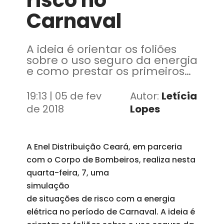
risco no
Carnaval
A ideia é orientar os foliões
sobre o uso seguro da energia
e como prestar os primeiros
socorros em caso de
acidentes com a rede elétrica
19:13 | 05 de fev
Autor:
Letícia
de 2018
Lopes
A Enel Distribuição Ceará, em parceria
com o Corpo de Bombeiros, realiza nesta
quarta-feira, 7, uma
simulação
de situações de risco com a energia
elétrica no período de Carnaval. A ideia é