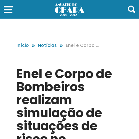
Início
Notícias
Enel e Corpo d
e Bombeiros re
alizam simulaç
ão de situaçõe
Enel e Corpo de
s de risco no C
arnaval
Bombeiros
realizam
simulação de
situações de