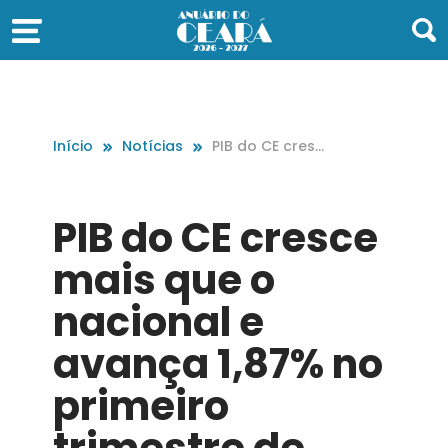
Início
Notícias
PIB do CE cresc
e mais que o n
acional e avan
ça 1,87% no pri
PIB do CE cresce
meiro trimestre
de 2017
mais que o
nacional e
avança 1,87% no
primeiro