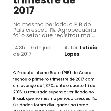
trimestre de
2017
No mesmo período, o PIB do
País cresceu 1%. Agropecuária
foi o setor que registrou maior
taxa de crescimento no
Estado
14:35 | 19 de jun
Autor:
Letícia
de 2017
Lopes
O Produto Interno Bruto (PIB) do Ceará
fechou o primeiro trimestre de 2017 com
um avanço de 1,87%, ante o quarto tri de
2016. O resultado supera o verificado no
Brasil, que no mesmo período cresceu 1%.
Os dados foram divulgados na tarde