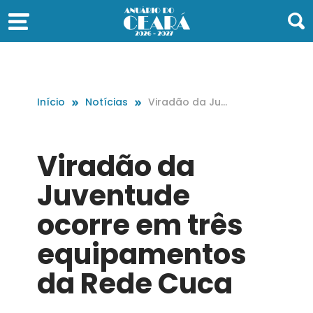
Início
Notícias
Viradão da Juv
entude ocorre
em três equipa
mentos da Red
Viradão da
e Cuca
Juventude
ocorre em três
equipamentos
da Rede Cuca