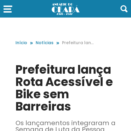
Início
Notícias
Prefeitura lanç
a Rota Acessív
el e Bike sem B
arreiras
Prefeitura lança
Rota Acessível e
Bike sem
Barreiras
Os lançamentos integraram a
Semana de Luta da Pessoa