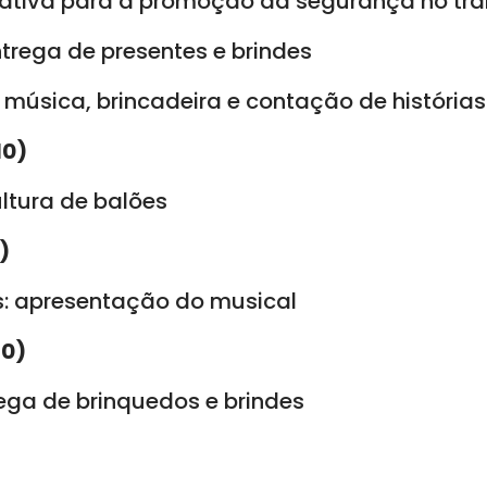
ativa para a promoção da segurança no trâ
entrega de presentes e brindes
 música, brincadeira e contação de histórias
10)
ultura de balões
)
s: apresentação do musical
10)
rega de brinquedos e brindes