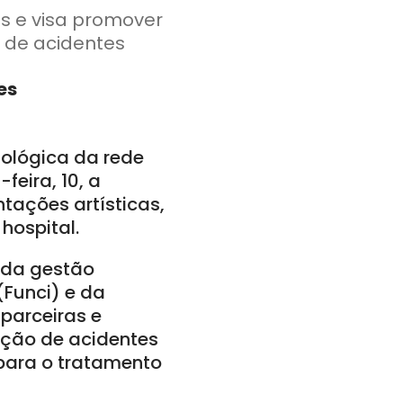
s e visa promover
s de acidentes
es
tológica da rede
feira, 10, a
ações artísticas,
hospital.
 da gestão
Funci) e da
 parceiras e
nção de acidentes
 para o tratamento