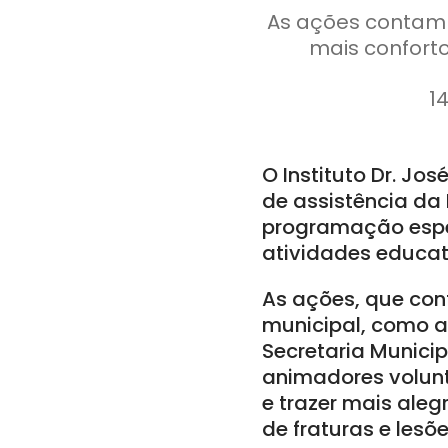
As ações contam 
mais conforto
1
O Instituto Dr. Jo
de assistência da P
programação espec
atividades educati
As ações, que co
municipal, como a
Secretaria Municip
animadores volunt
e trazer mais aleg
de fraturas e lesõe