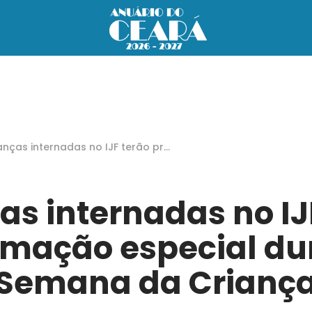
anças internadas no IJF terão pro
mação especial durante a Sema
da Criança
as internadas no IJ
mação especial du
Semana da Crianç