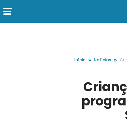
Início
Notícias
Cri
gra
na 
Crianç
progra