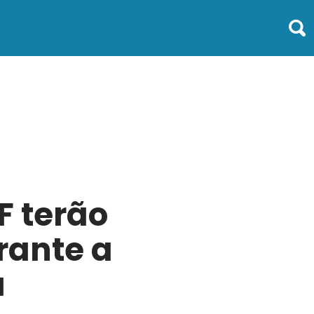
F terão
rante a
a