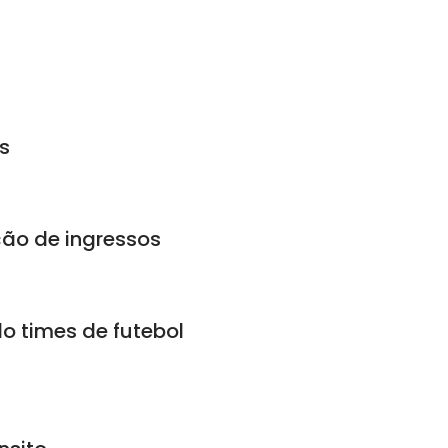
s
ição de ingressos
do times de futebol