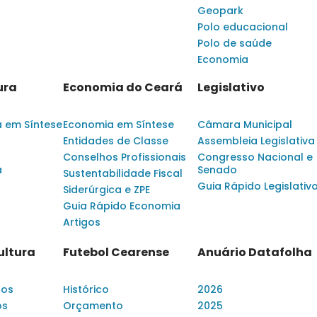
Geopark
Polo educacional
Polo de saúde
Economia
ura
Economia do Ceará
Legislativo
a em Síntese
Economia em Síntese
Câmara Municipal
Entidades de Classe
Assembleia Legislativa
Conselhos Profissionais
Congresso Nacional e
a
Senado
Sustentabilidade Fiscal
Guia Rápido Legislativ
Siderúrgica e ZPE
Guia Rápido Economia
Artigos
ultura
Futebol Cearense
Anuário Datafolha
dos
Histórico
2026
os
Orçamento
2025