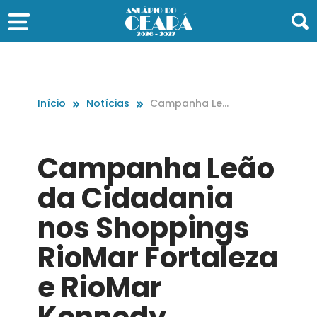
Início
Notícias
Campanha Leã
o da Cidadania
nos Shoppings
RioMar Fortalez
Campanha Leão
a e RioMar Ken
nedy
da Cidadania
nos Shoppings
RioMar Fortaleza
e RioMar