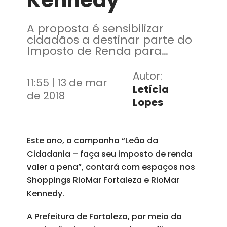
Kennedy
A proposta é sensibilizar
cidadãos a destinar parte do
Imposto de Renda para
contribuir com entidades que
atendem crianças e
Autor:
11:55 | 13 de mar
adolescentes em situação de
Letícia
vulnerabilidade
de 2018
Lopes
Este ano, a campanha “Leão da
Cidadania – faça seu imposto de renda
valer a pena”, contará com espaços nos
Shoppings RioMar Fortaleza e RioMar
Kennedy.
A Prefeitura de Fortaleza, por meio da