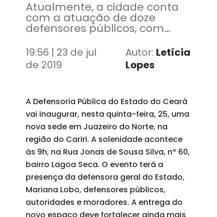
Atualmente, a cidade conta
com a atuação de doze
defensores públicos, com
atuações nas áreas Cível,
Criminal, Família, Petição
19:56 | 23 de jul
Autor:
Letícia
Inicial e Juizado da Violência
de 2019
Lopes
Contra a Mulher
A Defensoria Pública do Estado do Ceará
vai inaugurar, nesta quinta-feira, 25, uma
nova sede em Juazeiro do Norte, na
região do Cariri. A solenidade acontece
às 9h, na Rua Jonas de Sousa Silva, nº 60,
bairro Lagoa Seca. O evento terá a
presença da defensora geral do Estado,
Mariana Lobo, defensores públicos,
autoridades e moradores. A entrega do
novo espaço deve fortalecer ainda mais