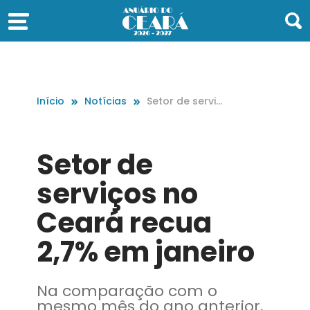
Início
Notícias
Setor de serviç
os no Ceará re
cua 2,7% em ja
neiro
Setor de
serviços no
Ceará recua
2,7% em janeiro
Na comparação com o
mesmo mês do ano anterior,